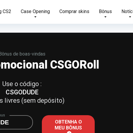
g CS2
Case Opening
Comprar skins
Bônus
Notíc
Bônus de boas-vindas
omocional CSGORoll
Use o código :
CSGODUDE
s livres (sem depósito)
nus
DE
OBTENHA O
MEU BÔNUS