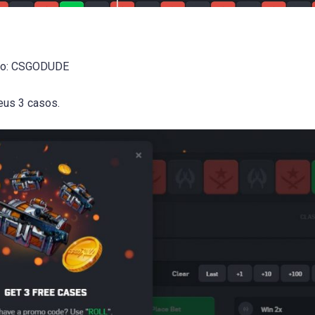
digo: CSGODUDE
eus 3 casos.