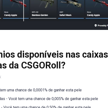
ios disponíveis nas caixas
tas da CSGORoll?
:
tem uma chance de 0,0001% de ganhar esta pele
as - Você tem uma chance de 0,005% de ganhar esta pele
 - Você tem uma chance de 0,50% de ganhar esta pele