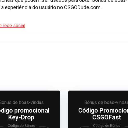
r a experiência do usuário no CSGODude.com.
Bônus de boas-vindas
Bônus de boas-vinda
digo promocional
Código Promocio
Key-Drop
CSGOFast
Código de Bônus
Código de Bônus