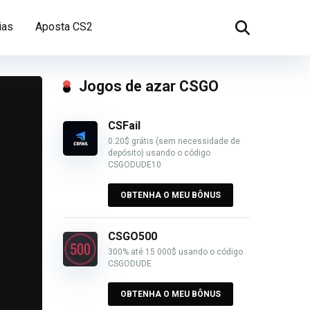
ias
Aposta CS2
Jogos de azar CSGO
CSFail
0.20$ grátis (sem necessidade de
depósito) usando o código
CSGODUDE10
OBTENHA O MEU BÔNUS
CSGO500
300% até 15 000$ usando o código
CSGODUDE
OBTENHA O MEU BÔNUS