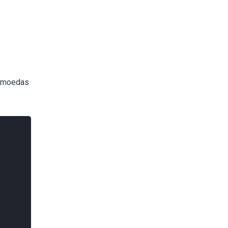
e moedas