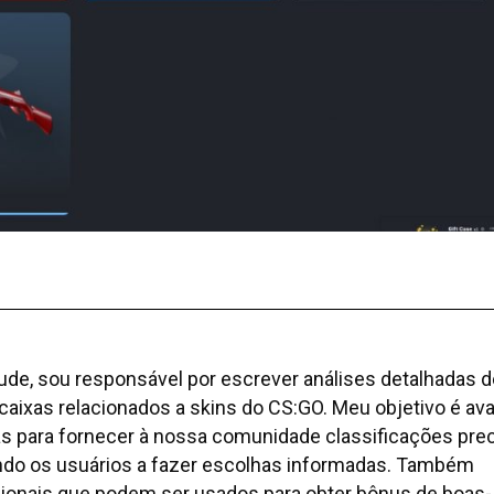
de, sou responsável por escrever análises detalhadas d
caixas relacionados a skins do CS:GO. Meu objetivo é aval
s para fornecer à nossa comunidade classificações pre
ando os usuários a fazer escolhas informadas. Também
ionais que podem ser usados para obter bônus de boas-