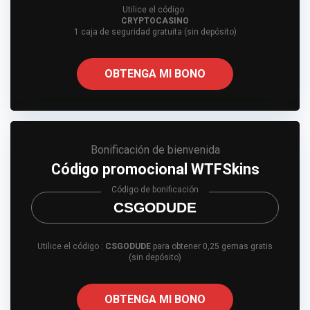
Utilice el código :
CRYPTOCASINO
1 caja de seguridad gratuita (sin depósito)
OBTENGA MI BONO
Bonificación de bienvenida
Código promocional WTFSkins
Código de bonificación
CSGODUDE
Utilice el código :
CSGODUDE
para obtener 0,25 gemas gratis
(sin depósito)
OBTENGA MI BONO