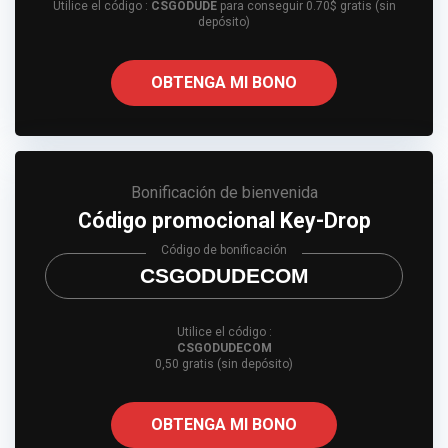
Utilice el código :
CSGODUDE
para conseguir 0.70$ gratis (sin
depósito)
OBTENGA MI BONO
Bonificación de bienvenida
Código promocional Key-Drop
Código de bonificación
CSGODUDECOM
Utilice el código :
CSGODUDECOM
0,50 gratis (sin depósito)
OBTENGA MI BONO