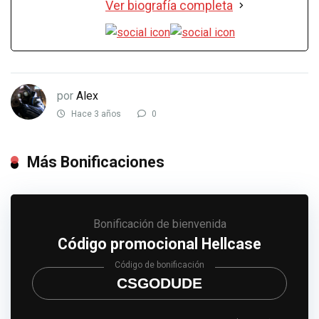
Ver biografía completa
por
Alex
Hace 3 años
0
Más Bonificaciones
Bonificación de bienvenida
Código promocional Hellcase
Código de bonificación
CSGODUDE