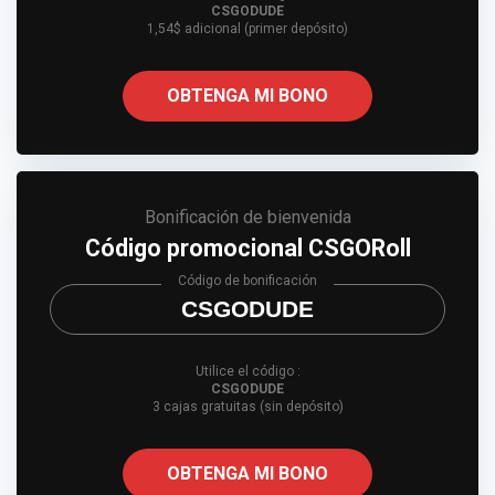
CSGODUDE
1,54$ adicional (primer depósito)
OBTENGA MI BONO
Bonificación de bienvenida
Código promocional CSGORoll
Código de bonificación
CSGODUDE
Utilice el código :
CSGODUDE
3 cajas gratuitas (sin depósito)
OBTENGA MI BONO