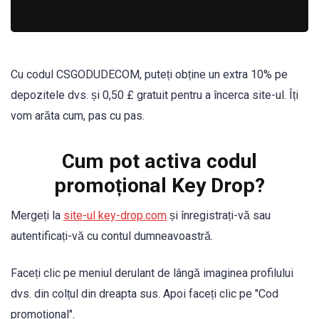
Cu codul CSGODUDECOM, puteți obține un extra 10% pe
depozitele dvs. și 0,50 £ gratuit pentru a încerca site-ul. Îți
vom arăta cum, pas cu pas.
Cum pot activa codul
promoțional Key Drop?
Mergeți la
site-ul key-drop.com
și înregistrați-vă sau
autentificați-vă cu contul dumneavoastră.
Faceți clic pe meniul derulant de lângă imaginea profilului
dvs. din colțul din dreapta sus. Apoi faceți clic pe "Cod
promoțional".