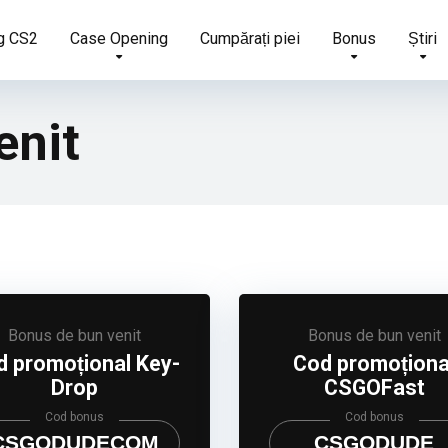
g CS2
Case Opening
Cumpărați piei
Bonus
Știri
enit
Bonus de bun venit
Bonus de bun venit
d promoțional Key-
Cod promoționa
Drop
CSGOFast
Cod bonus
Cod bonus
CSGODUDECOM
CSGODUDE