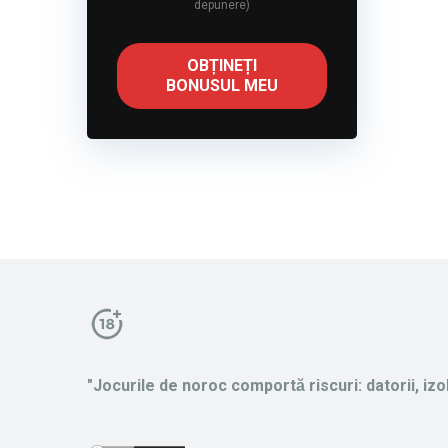
depunere)
OBȚINEȚI
BONUSUL MEU
"Jocurile de noroc comportă riscuri: datorii, izo