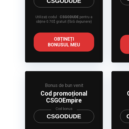
CSGODUDE
Utilizați codul :
CSGODUDE
pentru a
obține 0.70$ gratuit (fără depunere)
OBȚINEȚI
BONUSUL MEU
Bonus de bun venit
Cod promoțional
CSGOEmpire
Cod bonus
CSGODUDE