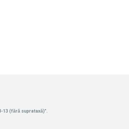
3-13 (fără suprataxă)".