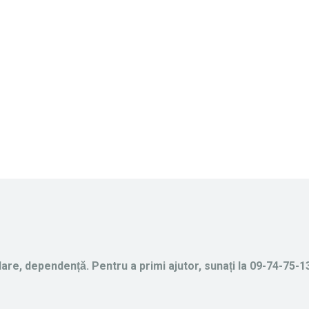
lare, dependență. Pentru a primi ajutor, sunați la 09-74-75-1