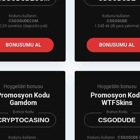
Kodunu kullanın :
Kodunu kullanın :
CSGODUDECOM
CSGODUDE
0,50 ücretsiz (depozito yok)
1.54$ ek (ilk para yatırma)
BONUSUMU AL
BONUSUMU AL
Hoşgeldin bonusu
Hoşgeldin bonusu
Promosyon Kodu
Promosyon Kod
Gamdom
WTFSkins
Bonus Kodu
Bonus Kodu
CRYPTOCASINO
CSGODUDE
Kodunu kullanın :
Kodunu kullanın :
CSGODUDE