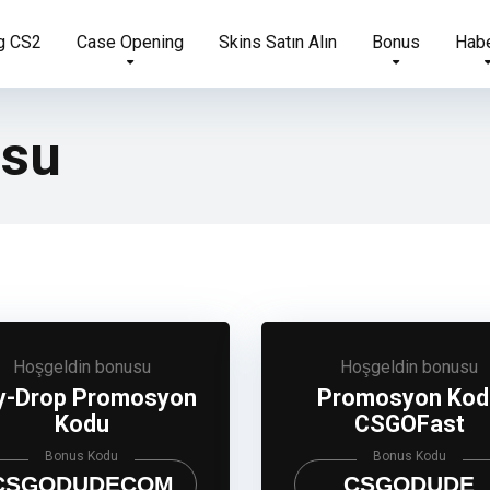
g CS2
Case Opening
Skins Satın Alın
Bonus
Habe
usu
Hoşgeldin bonusu
Hoşgeldin bonusu
y-Drop Promosyon
Promosyon Kod
Kodu
CSGOFast
Bonus Kodu
Bonus Kodu
CSGODUDECOM
CSGODUDE