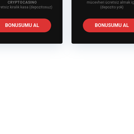
CRYPTOCASINO
mücevheri ücretsiz almak iç
retsiz kiralık kasa (depozitosuz)
(depozito yok)
BONUSUMU AL
BONUSUMU AL