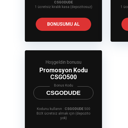
CSGODUDE
1 ücretsiz kiralık kasa (depozitosuz)
1 üc
BONUSUMU AL
Hoşgeldin bonusu
Promosyon Kodu
CSGO500
Bonus Kodu
CSGODUDE
Kodunu kullanın :
CSGODUDE
500
BUX ücretsiz almak için (depozito
yok)