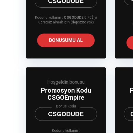
CSGODUDE
Kodunu kullanın :
CSGODUDE
0.70$'yi
ücretsiz almak için (depozito yok)
BONUSUMU AL
Hoşgeldin bonusu
Promosyon Kodu
CSGOEmpire
Bonus Kodu
CSGODUDE
Kodunu kullanın :