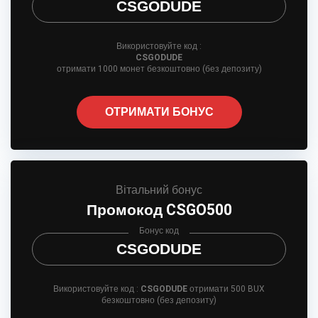
CSGODUDE
Використовуйте код :
CSGODUDE
отримати 1000 монет безкоштовно (без депозиту)
ОТРИМАТИ БОНУС
Вітальний бонус
Промокод CSGO500
Бонус код
CSGODUDE
Використовуйте код :
CSGODUDE
отримати 500 BUX
безкоштовно (без депозиту)