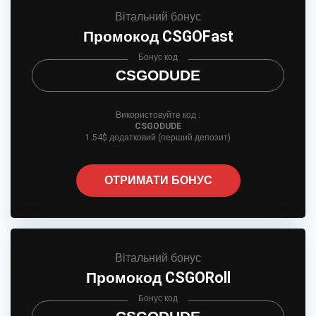
Вітальний бонус
Промокод CSGOFast
Бонус код
CSGODUDE
Використовуйте код :
CSGODUDE
1.54$ додатковий (перший депозит)
ОТРИМАТИ БОНУС
Вітальний бонус
Промокод CSGORoll
Бонус код