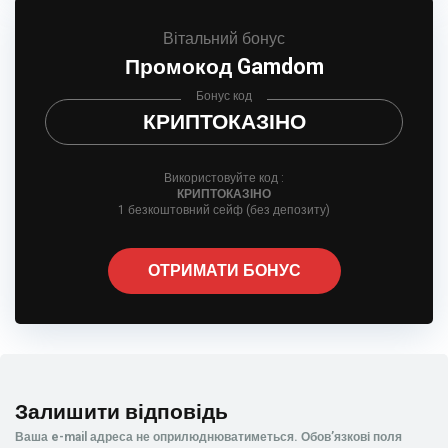
Вітальний бонус
Промокод Gamdom
Бонус код
КРИПТОКАЗІНО
Використовуйте код :
КРИПТОКАЗІНО
1 безкоштовний сейф (без депозиту)
ОТРИМАТИ БОНУС
Залишити відповідь
Ваша e-mail адреса не оприлюднюватиметься.
Обов’язкові поля