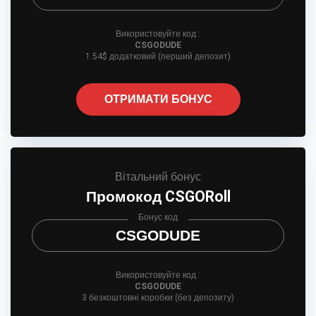
Використовуйте код :
CSGODUDE
1.54$ додатковий (перший депозит)
ОТРИМАТИ БОНУС
Вітальний бонус
Промокод CSGORoll
Бонус код
CSGODUDE
Використовуйте код :
CSGODUDE
3 безкоштовні коробки (без депозиту)