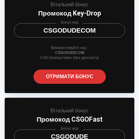
Вітальний бонус
Промокод Key-Drop
Бонус код
CSGODUDECOM
Використовуйте код :
CSGODUDECOM
0.50 безкоштовно (без депозиту)
ОТРИМАТИ БОНУС
Вітальний бонус
Промокод CSGOFast
Бонус код
CSGODUDE