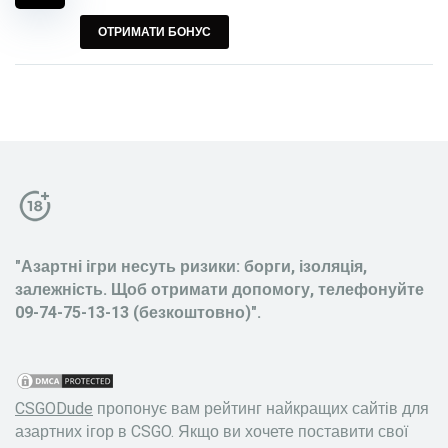
ОТРИМАТИ БОНУС
"Азартні ігри несуть ризики: борги, ізоляція,
залежність. Щоб отримати допомогу, телефонуйте
09-74-75-13-13 (безкоштовно)".
CSGODude
пропонує вам рейтинг найкращих сайтів для
азартних ігор в CSGO. Якщо ви хочете поставити свої