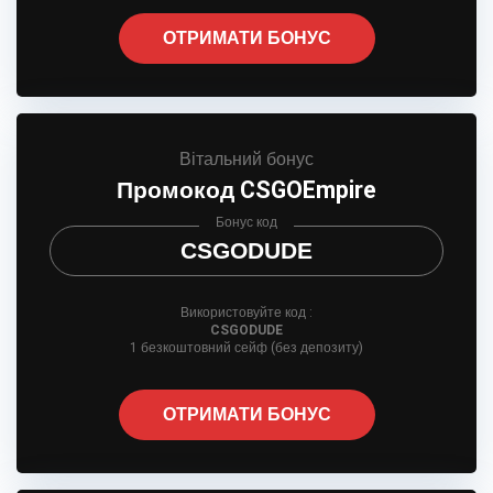
ОТРИМАТИ БОНУС
Вітальний бонус
Промокод CSGOEmpire
Бонус код
CSGODUDE
Використовуйте код :
CSGODUDE
1 безкоштовний сейф (без депозиту)
ОТРИМАТИ БОНУС