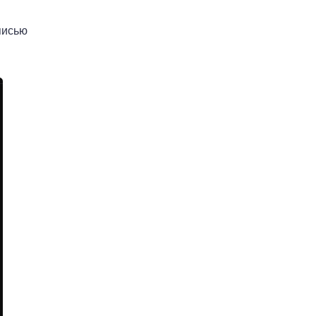
дписью