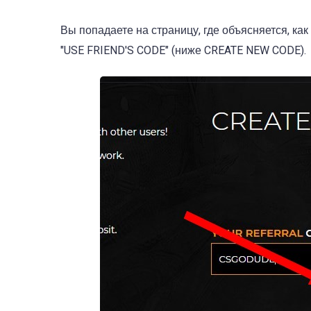
Вы попадаете на страницу, где объясняется, как
"USE FRIEND'S CODE" (ниже CREATE NEW CODE).