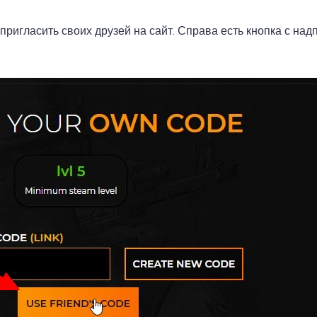
 пригласить своих друзей на сайт. Справа есть кнопка с на