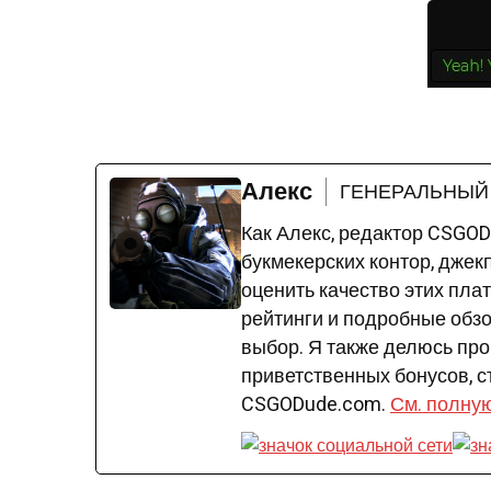
Алекс
ГЕНЕРАЛЬНЫЙ
Как Алекс, редактор CSGOD
букмекерских контор, джекп
оценить качество этих пл
рейтинги и подробные обз
выбор. Я также делюсь пр
приветственных бонусов, с
CSGODude.com.
См. полну