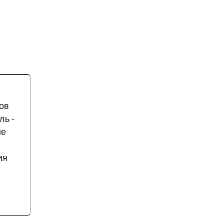
ов
ль -
ые
ия