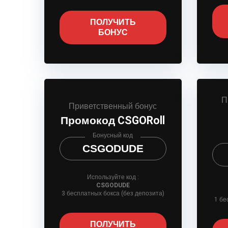
ПОЛУЧИТЬ
БОНУС
П
Приветственный бонус
Промокод CSGORoll
Бонусный код
CSGODUDE
Используйте код :
CSGODUDE
3 бесплатных бокса (без депозита)
1 бе
ПОЛУЧИТЬ