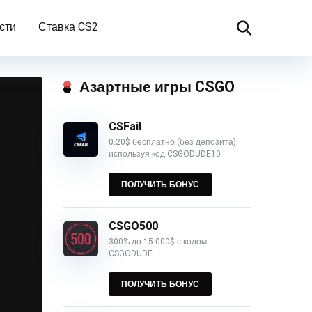
сти
Ставка CS2
Азартные игры CSGO
CSFail
0.20$ бесплатно (без депозита),
используя код CSGODUDE10
ПОЛУЧИТЬ БОНУС
CSGO500
300% до 15 000$ с кодом
CSGODUDE
ПОЛУЧИТЬ БОНУС