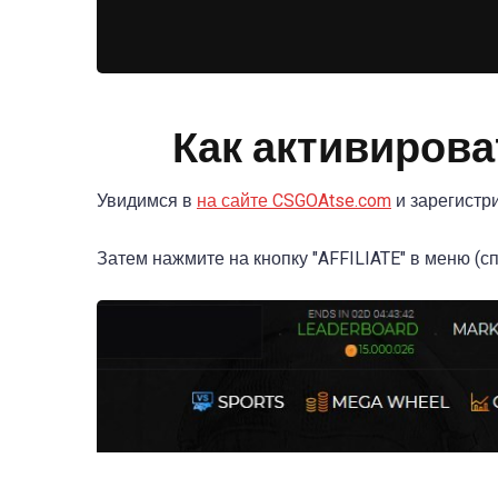
Как активиров
Увидимся в
на сайте CSGOAtse.com
и зарегистри
Затем нажмите на кнопку "AFFILIATE" в меню (сп