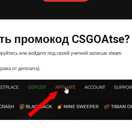
ать промокод CSGOAtse?
руйтесь или войдите под своей учетной записью steam.
рава от депозита).