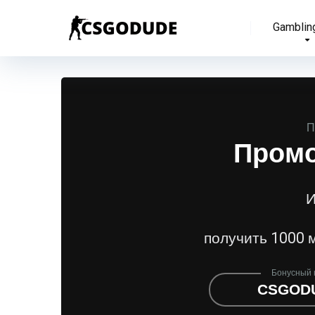
Gamblin
П
Промо
И
получить 1000 
Бонусный 
CSGOD