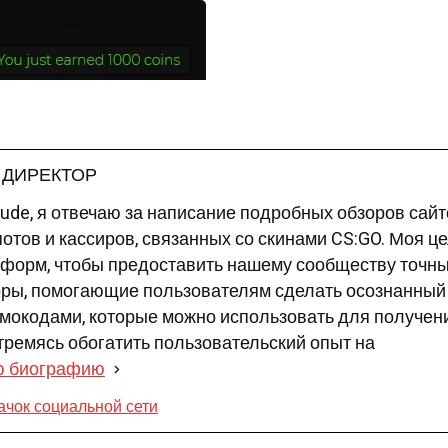
 ДИРЕКТОР
ude, я отвечаю за написание подробных обзоров сайт
отов и кассиров, связанных со скинами CS:GO. Моя це
атформ, чтобы предоставить нашему сообществу точн
оры, помогающие пользователям сделать осознанный
омокодами, которые можно использовать для получен
тремясь обогатить пользовательский опыт на
ю биографию