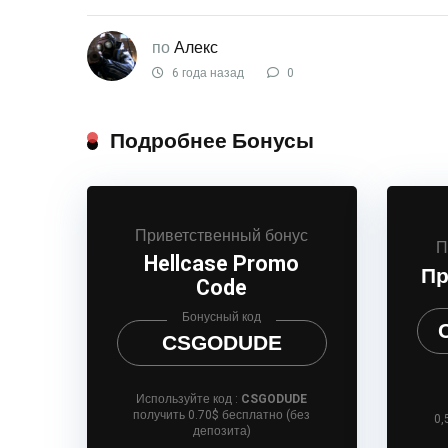
по
Алекс
6 года назад
0
Подробнее Бонусы
Приветственный бонус
П
Hellcase Promo
Пр
Code
Бонусный код
CSGODUDE
Используйте код :
CSGODUDE
получить 0.70$ бесплатно (без
0,
депозита)