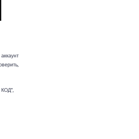
 аккаунт
оверить,
 КОД",