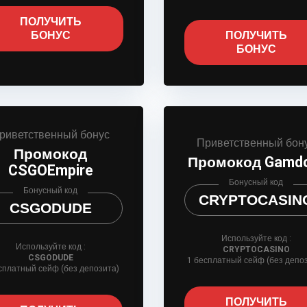
ПОЛУЧИТЬ
БОНУС
ПОЛУЧИТЬ
БОНУС
риветственный бонус
Приветственный бон
Промокод
Промокод Gamd
CSGOEmpire
Бонусный код
Бонусный код
CRYPTOCASIN
CSGODUDE
Используйте код :
Используйте код :
CRYPTOCASINO
CSGODUDE
1 бесплатный сейф (без депо
сплатный сейф (без депозита)
ПОЛУЧИТЬ