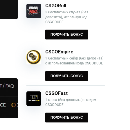
CSGORoll
3 бесплатных случая (без
депозита), используя код
CSGODUDE
ПОЛУЧИТЬ БОНУС
CSGOEmpire
1 бесплатный сейф (без депозита)
с использованием кода CSGODUDE
ПОЛУЧИТЬ БОНУС
CSGOFast
1 касса (без депозита) с кодом
CSGODUDE
ПОЛУЧИТЬ БОНУС