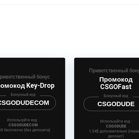
Приветственный бон
риветственный бонус
Промокод
омокод Key-Drop
CSGOFast
Бонусный код
Бонусный код
CSGODUDECOM
CSGODUDE
Используйте код :
Используйте код :
CSGODUDECOM
CSGODUDE
50 бесплатно (без депозита)
1.54$ дополнительно (перв
депозит)