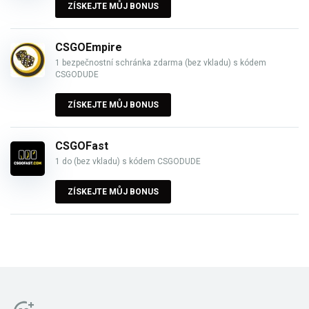
ZÍSKEJTE MŮJ BONUS
CSGOEmpire
1 bezpečnostní schránka zdarma (bez vkladu) s kódem
CSGODUDE
ZÍSKEJTE MŮJ BONUS
CSGOFast
1 do (bez vkladu) s kódem CSGODUDE
ZÍSKEJTE MŮJ BONUS