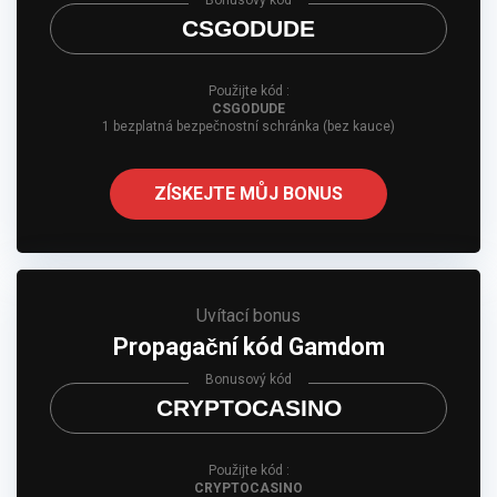
CSGODUDE
Použijte kód :
CSGODUDE
1 bezplatná bezpečnostní schránka (bez kauce)
ZÍSKEJTE MŮJ BONUS
Uvítací bonus
Propagační kód Gamdom
Bonusový kód
CRYPTOCASINO
Použijte kód :
CRYPTOCASINO