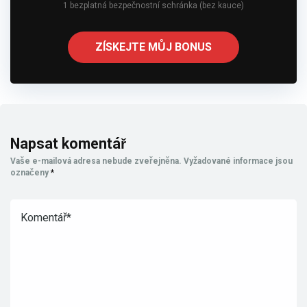
1 bezplatná bezpečnostní schránka (bez kauce)
ZÍSKEJTE MŮJ BONUS
Napsat komentář
Vaše e-mailová adresa nebude zveřejněna.
Vyžadované informace jsou
označeny
*