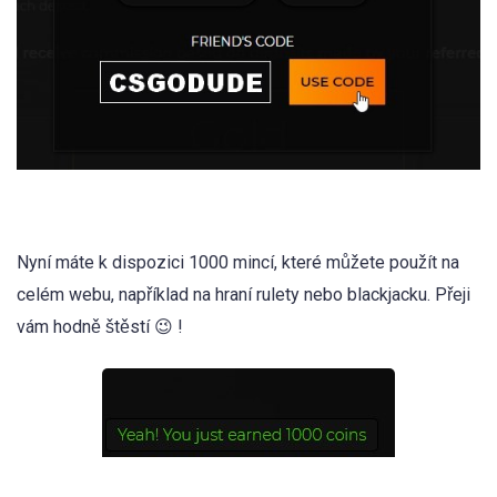
Nyní máte k dispozici 1000 mincí, které můžete použít na
celém webu, například na hraní rulety nebo blackjacku. Přeji
vám hodně štěstí 😉 !