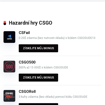
Hazardní hry CSGO
CSFail
0.20$ zdarma (bez nutnosti vkladu) s kódem CSGODUDE10
ZÍSKEJTE MŮJ BONUS
CSGO500
300% až 15 000$ s kódem CSGODUDE
ZÍSKEJTE MŮJ BONUS
CSGORoll
3 kufry zdarma (bez vkladu) pomocí kódu CSGODUDE