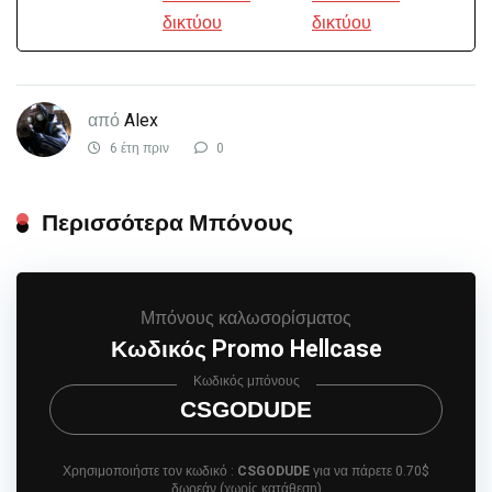
από
Alex
6 έτη πριν
0
Περισσότερα Μπόνους
Μπόνους καλωσορίσματος
Κωδικός Promo Hellcase
Κωδικός μπόνους
CSGODUDE
Χρησιμοποιήστε τον κωδικό :
CSGODUDE
για να πάρετε 0.70$
δωρεάν (χωρίς κατάθεση)