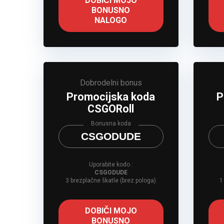
DOBIČI MOJO
BONUSNO
NALOGO
Dobrodelni bonus
Promocijska koda
P
CSGORoll
Bonusna koda
CSGODUDE
Uporabite kodo :
CSGODUDE
3 brezplačne škatle (brez pologa)
1
DOBIČI MOJO
BONUSNO