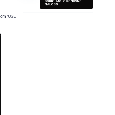
DOBIČI MOJO BONUSNO
NALOGO
isom "USE