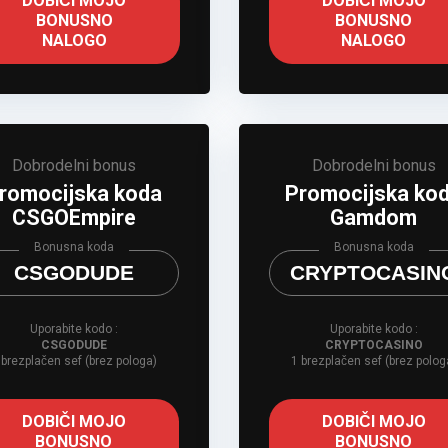
DOBIČI MOJO
DOBIČI MOJO
BONUSNO
BONUSNO
NALOGO
NALOGO
Dobrodelni bonus
Dobrodelni bonus
romocijska koda
Promocijska ko
CSGOEmpire
Gamdom
Bonusna koda
Bonusna koda
CSGODUDE
CRYPTOCASIN
Uporabite kodo :
Uporabite kodo :
CSGODUDE
CRYPTOCASINO
 brezplačen sef (brez pologa)
1 brezplačen sef (brez polog
DOBIČI MOJO
DOBIČI MOJO
BONUSNO
BONUSNO