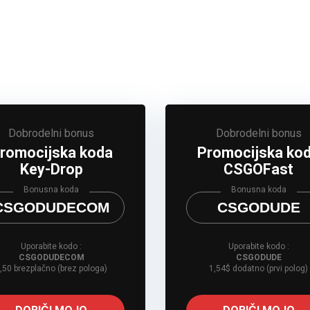
Dobrodelni bonus
Dobrodelni bonus
romocijska koda
Promocijska ko
Key-Drop
CSGOFast
Bonusna koda
Bonusna koda
CSGODUDECOM
CSGODUDE
Uporabite kodo :
Uporabite kodo :
CSGODUDECOM
CSGODUDE
,50 brezplačno (brez pologa)
1,54$ dodatno (prvi polog)