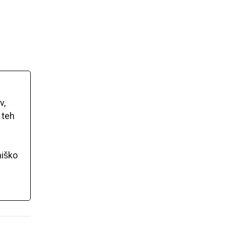
v,
 teh
niško