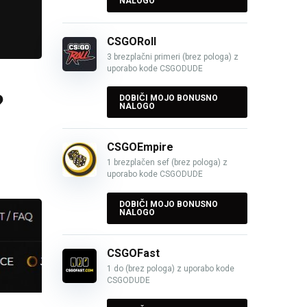
NALOGO
CSGORoll
3 brezplačni primeri (brez pologa) z
uporabo kode CSGODUDE
?
DOBIČI MOJO BONUSNO
NALOGO
CSGOEmpire
1 brezplačen sef (brez pologa) z
uporabo kode CSGODUDE
DOBIČI MOJO BONUSNO
NALOGO
CSGOFast
1 do (brez pologa) z uporabo kode
CSGODUDE