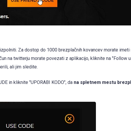
a izpolniti. Za dostop do 1000 brezplačnih kovancev morate imeti
čun na twitterju morate povezati z aplikacijo, kliknite na "Follow 
ili, ali jim sledite.
DUDE in kliknite "UPORABI KODO", da
na spletnem mestu brezp