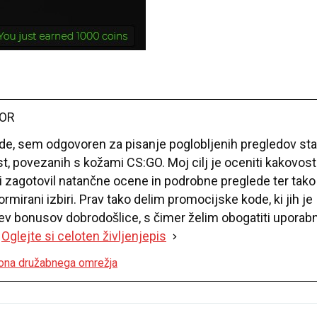
TOR
de, sem odgovoren za pisanje poglobljenih pregledov sta
t, povezanih s kožami CS:GO. Moj cilj je oceniti kakovost
ti zagotovil natančne ocene in podrobne preglede ter tako
mirani izbiri. Prav tako delim promocijske kode, ki jih je
ev bonusov dobrodošlice, s čimer želim obogatiti uporab
.
Oglejte si celoten življenjepis