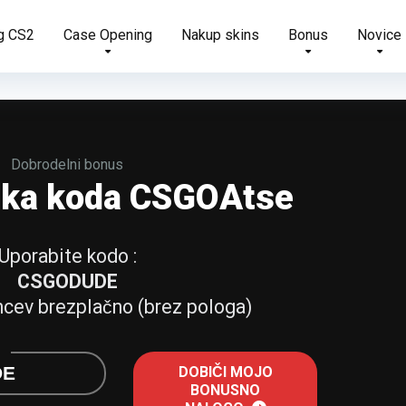
g CS2
Case Opening
Nakup skins
Bonus
Novice
Dobrodelni bonus
ska koda CSGOAtse
Uporabite kodo :
CSGODUDE
cev brezplačno (brez pologa)
DE
DOBIČI MOJO
BONUSNO