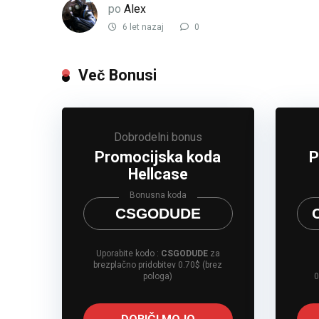
po
Alex
6 let nazaj
0
Več Bonusi
Dobrodelni bonus
Promocijska koda
P
Hellcase
Bonusna koda
CSGODUDE
Uporabite kodo :
CSGODUDE
za
brezplačno pridobitev 0.70$ (brez
pologa)
0