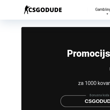
Gamblin
Promocij
za 1000 kovan
Bonusna koda
CSGODU