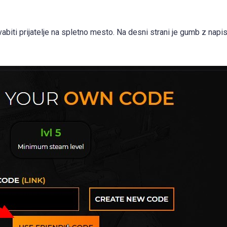
ovabiti prijatelje na spletno mesto. Na desni strani je gumb z nap