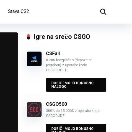
Stava CS2
Igre na srečo CSGO
CSFail
0.20$ brezplačno (depozit ni
potreben) z uporabo kode
CSGODUDE10
DOBIČI MOJO BONUSNO
NALOGO
CSGO500
300% do 15 000$ z uporabo kode
CSGODUDE
DOBIČI MOJO BONUSNO