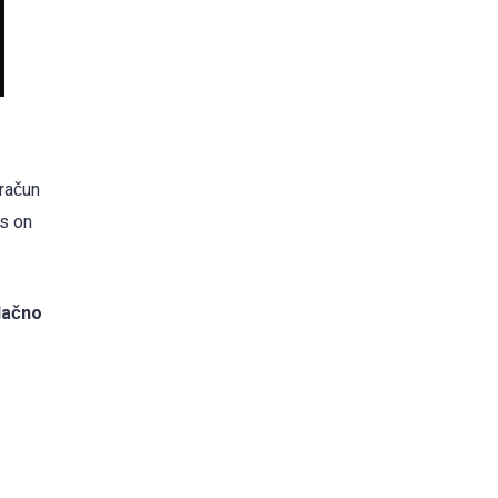
 račun
us on
lačno