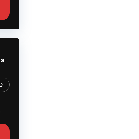
da
O
a)