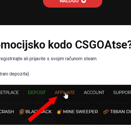
NALOGO
promocijsko kodo CSGOAtse
registrirajte ali prijavite s svojim računom steam.
rani depozita).