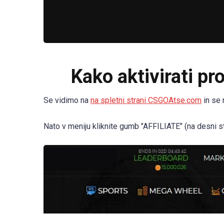
Kako aktivirati 
Se vidimo na
na spletni strani CSGOAtse.com
in se 
Nato v meniju kliknite gumb "AFFILIATE" (na desni st