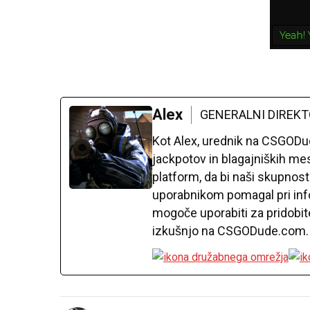
Alex
GENERALNI DIREK
Kot Alex, urednik na CSGODu
jackpotov in blagajniških mes
platform, da bi naši skupnos
uporabnikom pomagal pri infor
mogoče uporabiti za pridobit
izkušnjo na CSGODude.com