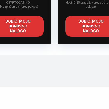
CRYPTOCASINO
dobili 0.25 draguljev brezplačno
 brezplačen sef (brez pologa)
pologa)
DOBIČI MOJO
DOBIČI MOJO
BONUSNO
BONUSNO
NALOGO
NALOGO