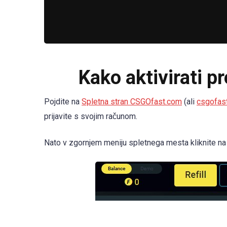
Kako aktivirati 
Pojdite na
Spletna stran CSGOfast.com
(ali
csgofas
prijavite s svojim računom.
Nato v zgornjem meniju spletnega mesta kliknite na