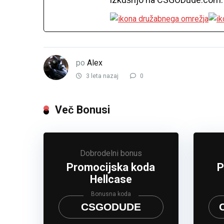
po
Alex
3 leta nazaj
0
Več Bonusi
Dobrodelni bonus
Promocijska koda
P
Hellcase
Bonusna koda
CSGODUDE