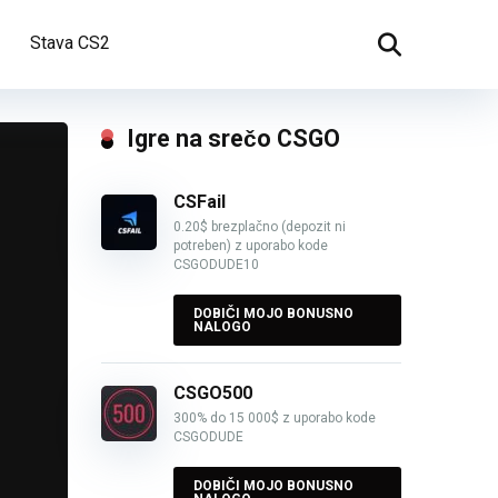
Stava CS2
Igre na srečo CSGO
CSFail
0.20$ brezplačno (depozit ni
potreben) z uporabo kode
CSGODUDE10
DOBIČI MOJO BONUSNO
NALOGO
CSGO500
300% do 15 000$ z uporabo kode
CSGODUDE
DOBIČI MOJO BONUSNO