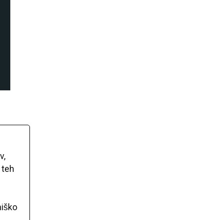
v,
 teh
niško