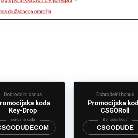
Dobrodelni bonus
Dobrodelni bonus
romocijska koda
Promocijska ko
Key-Drop
CSGORoll
Bonusna koda
Bonusna koda
CSGODUDECOM
CSGODUDE