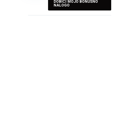
DOBIČI MOJO BONUSNO
NALOGO