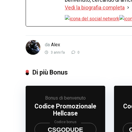
Vedi la biografia completa
da
Alex
3 anni fa
0
Di più Bonus
Bonus di benvenuto
Codice Promozionale
Co
Hellcase
Codice bonus
CSGODUDE