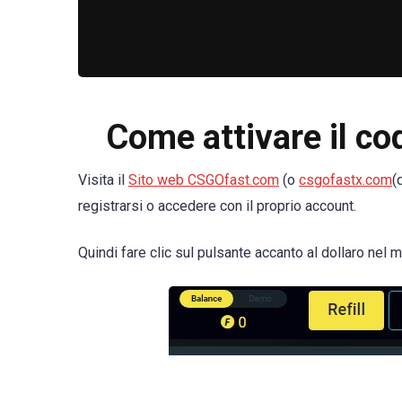
Come attivare il c
Visita il
Sito web CSGOfast.com
(o
csgofastx.com
(
registrarsi o accedere con il proprio account.
Quindi fare clic sul pulsante accanto al dollaro nel 