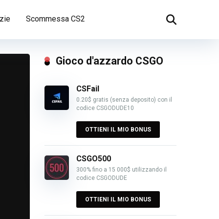
zie
Scommessa CS2
Gioco d'azzardo CSGO
CSFail
0.20$ gratis (senza deposito) con il
codice CSGODUDE10
OTTIENI IL MIO BONUS
CSGO500
300% fino a 15 000$ utilizzando il
codice CSGODUDE
OTTIENI IL MIO BONUS