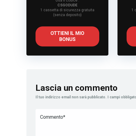
Usa il codice :
CSGODUDE
1 cassetta di sicurezza gratuita
1 
(senza deposito)
OTTIENI IL MIO
BONUS
Lascia un commento
Il tuo indirizzo email non sarà pubblicato.
I campi obbliga