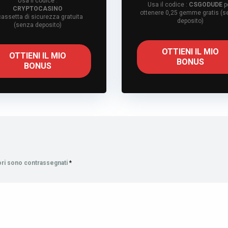
Usa il codice :
Usa il codice :
CSGODUDE
p
CRYPTOCASINO
ottenere 0,25 gemme gratis (
cassetta di sicurezza gratuita
deposito)
(senza deposito)
OTTIENI IL MIO
OTTIENI IL MIO
BONUS
BONUS
tori sono contrassegnati
*