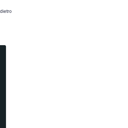
ndietro