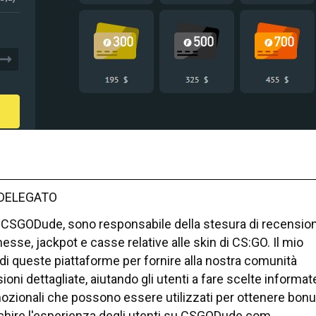
DELEGATO
 di CSGODude, sono responsabile della stesura di recension
esse, jackpot e casse relative alle skin di CS:GO. Il mio
à di queste piattaforme per fornire alla nostra comunità
oni dettagliate, aiutando gli utenti a fare scelte informat
zionali che possono essere utilizzati per ottenere bonu
chire l'esperienza degli utenti su CSGODude.com.