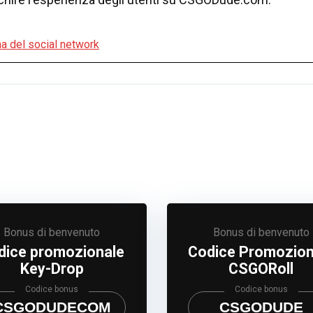
Bonus di benvenuto
Bonus di benvenuto
dice promozionale
Codice Promozion
Key-Drop
CSGORoll
Codice bonus
Codice bonus
CSGODUDECOM
CSGODUDE