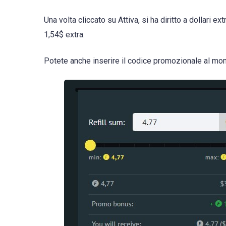
Una volta cliccato su Attiva, si ha diritto a dollari 
1,54$ extra.
Potete anche inserire il codice promozionale al mo