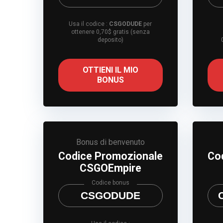
Usa il codice :
CSGODUDE
per
ottenere 0,70$ gratis (senza
deposito)
OTTIENI IL MIO
BONUS
Bonus di benvenuto
Codice Promozionale
Co
CSGOEmpire
Codice bonus
CSGODUDE