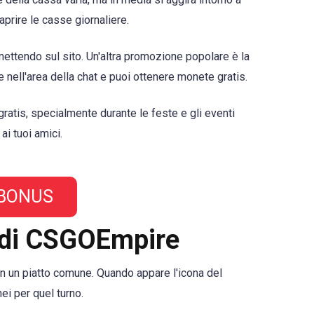
prire le casse giornaliere.
ommettendo sul sito. Un'altra promozione popolare è la
 nell'area della chat e puoi ottenere monete gratis.
atis, specialmente durante le feste e gli eventi
ai tuoi amici.
 BONUS
i di CSGOEmpire
 in un piatto comune. Quando appare l'icona del
nei per quel turno.