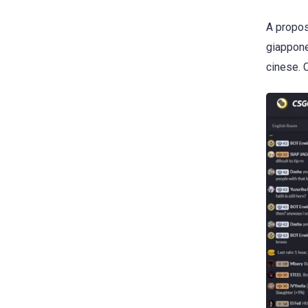
A propos
giappone
cinese. 