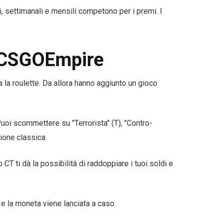
eri, settimanali e mensili competono per i premi. I
u CSGOEmpire
la roulette. Da allora hanno aggiunto un gioco
Puoi scommettere su "Terrorista" (T), "Contro-
sione classica.
T ti dà la possibilità di raddoppiare i tuoi soldi e
 e la moneta viene lanciata a caso.