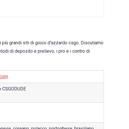
più grandi siti di gioco d'azzardo csgo. Discutiamo
etodi di deposito e prelievo, i pro e i contro di
.com
ice CSGODUDE
onese, coreano, polacco, portoghese, brasiliano,