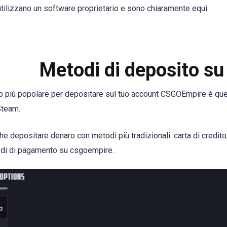
 utilizzano un software proprietario e sono chiaramente equi.
Metodi di deposito 
o più popolare per depositare sul tuo account CSGOEmpire è quel
Steam.
e depositare denaro con metodi più tradizionali: carta di credito, 
di di pagamento su csgoempire.