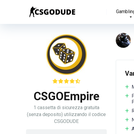
Gamblin
Va
M
CSGOEmpire
F
1 cassetta di sicurezza gratuita
R
(senza deposito) utilizzando il codice
N
CSGODUDE
A