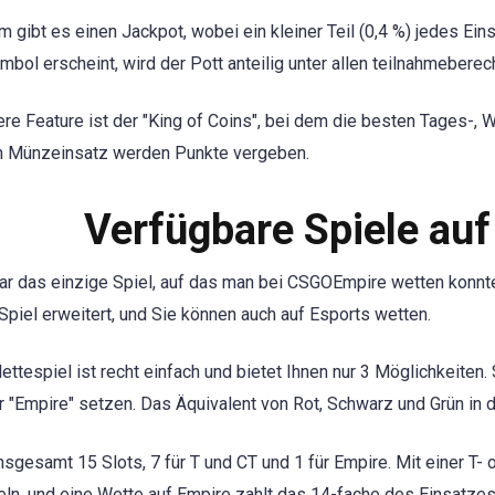
 gibt es einen Jackpot, wobei ein kleiner Teil (0,4 %) jedes Ei
bol erscheint, wird der Pott anteilig unter allen teilnahmeberech
re Feature ist der "King of Coins", bei dem die besten Tages-
n Münzeinsatz werden Punkte vergeben.
Verfügbare Spiele a
ar das einzige Spiel, auf das man bei CSGOEmpire wetten konnt
-Spiel erweitert, und Sie können auch auf Esports wetten.
ttespiel ist recht einfach und bietet Ihnen nur 3 Möglichkeiten. S
r "Empire" setzen. Das Äquivalent von Rot, Schwarz und Grün in 
insgesamt 15 Slots, 7 für T und CT und 1 für Empire. Mit einer T-
ln, und eine Wette auf Empire zahlt das 14-fache des Einsatzes