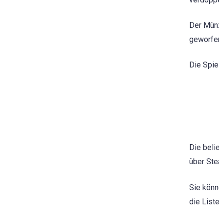
Der Münz
geworfe
Die Spie
Die beli
über Ste
Sie könn
die List