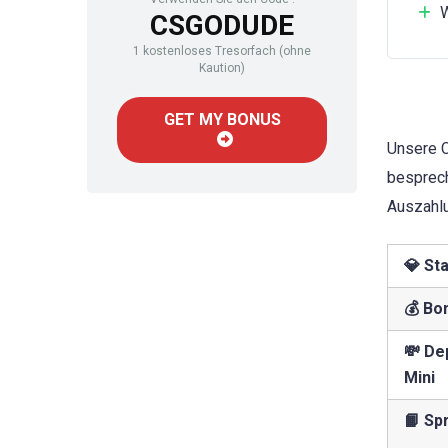
W
CSGODUDE
1 kostenloses Tresorfach (ohne
Kaution)
GET MY BONUS
Unsere C
besprech
Auszahl
💎 St
💰 Bo
💸 De
Mini
📙 Sp