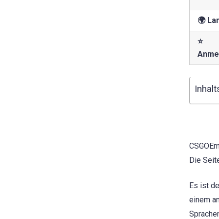
🌍 La
⭐
Anme
Inhalt
CSGOEmpi
Die Seit
Es ist d
einem an
Sprachen