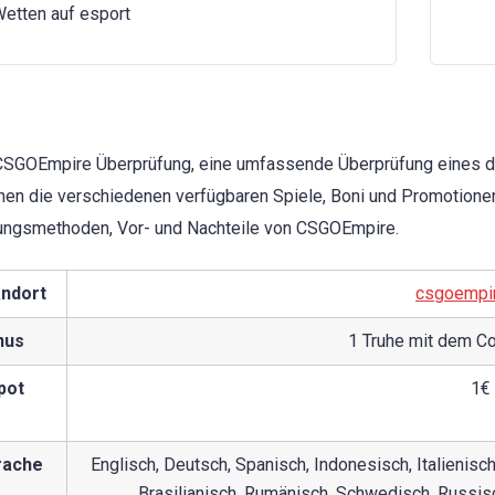
etten auf esport
SGOEmpire Überprüfung, eine umfassende Überprüfung eines de
en die verschiedenen verfügbaren Spiele, Boni und Promotionen
ungsmethoden, Vor- und Nachteile von CSGOEmpire.
andort
csgoempi
nus
1 Truhe mit dem 
pot
1€
rache
Englisch, Deutsch, Spanisch, Indonesisch, Italienisc
Brasilianisch, Rumänisch, Schwedisch, Russisc