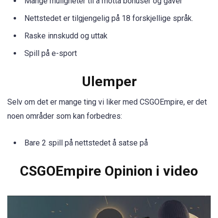
Mange muligheter til å motta bonuser og gaver
Nettstedet er tilgjengelig på 18 forskjellige språk.
Raske innskudd og uttak
Spill på e-sport
Ulemper
Selv om det er mange ting vi liker med CSGOEmpire, er det
noen områder som kan forbedres:
Bare 2 spill på nettstedet å satse på
CSGOEmpire Opinion i video