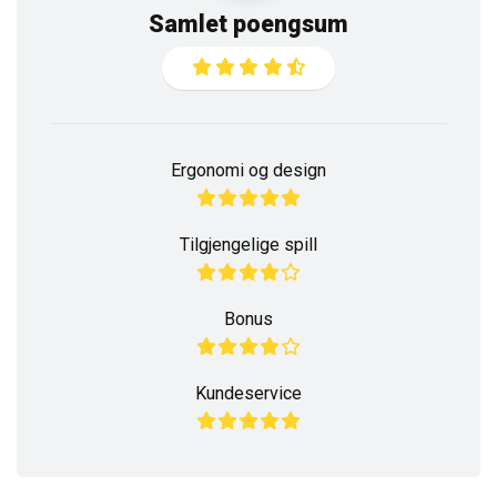
Samlet poengsum
Ergonomi og design
Tilgjengelige spill
Bonus
Kundeservice