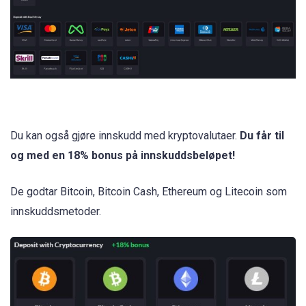
Du kan også gjøre innskudd med kryptovalutaer.
Du får til
og med en 18% bonus på innskuddsbeløpet!
De godtar Bitcoin, Bitcoin Cash, Ethereum og Litecoin som
innskuddsmetoder.