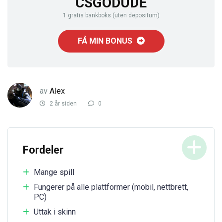
CSGODUDE
1 gratis bankboks (uten depositum)
FÅ MIN BONUS
av
Alex
2 år siden
0
Fordeler
Mange spill
Fungerer på alle plattformer (mobil, nettbrett,
PC)
Uttak i skinn