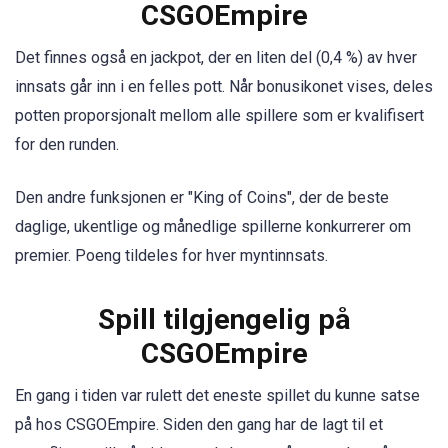
CSGOEmpire
Det finnes også en jackpot, der en liten del (0,4 %) av hver
innsats går inn i en felles pott. Når bonusikonet vises, deles
potten proporsjonalt mellom alle spillere som er kvalifisert
for den runden.
Den andre funksjonen er "King of Coins", der de beste
daglige, ukentlige og månedlige spillerne konkurrerer om
premier. Poeng tildeles for hver myntinnsats.
Spill tilgjengelig på
CSGOEmpire
En gang i tiden var rulett det eneste spillet du kunne satse
på hos CSGOEmpire. Siden den gang har de lagt til et