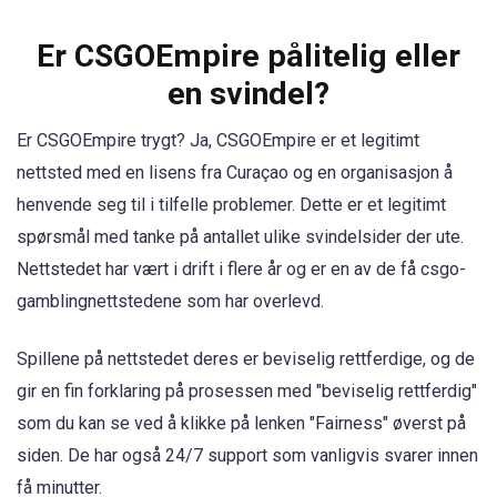
Er CSGOEmpire pålitelig eller
en svindel?
Er CSGOEmpire trygt? Ja, CSGOEmpire er et legitimt
nettsted med en lisens fra Curaçao og en organisasjon å
henvende seg til i tilfelle problemer. Dette er et legitimt
spørsmål med tanke på antallet ulike svindelsider der ute.
Nettstedet har vært i drift i flere år og er en av de få csgo-
gamblingnettstedene som har overlevd.
Spillene på nettstedet deres er beviselig rettferdige, og de
gir en fin forklaring på prosessen med "beviselig rettferdig"
som du kan se ved å klikke på lenken "Fairness" øverst på
siden. De har også 24/7 support som vanligvis svarer innen
få minutter.