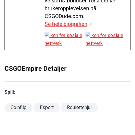
velkomstbonuser, for å berike
brukeropplevelsen på
CSGODude.com.
Se hele biografien
CSGOEmpire Detaljer
Spill:
Coinflip
Esport
Roulettehjul