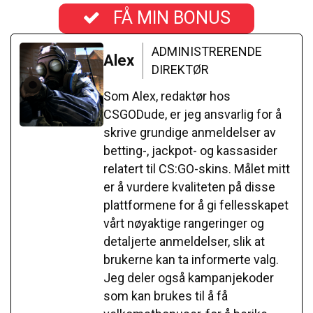
FÅ MIN BONUS
ADMINISTRERENDE
Alex
DIREKTØR
Som Alex, redaktør hos
CSGODude, er jeg ansvarlig for å
skrive grundige anmeldelser av
betting-, jackpot- og kassasider
relatert til CS:GO-skins. Målet mitt
er å vurdere kvaliteten på disse
plattformene for å gi fellesskapet
vårt nøyaktige rangeringer og
detaljerte anmeldelser, slik at
brukerne kan ta informerte valg.
Jeg deler også kampanjekoder
som kan brukes til å få