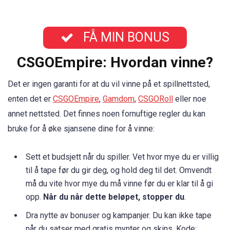
FÅ MIN BONUS
CSGOEmpire: Hvordan vinne?
Det er ingen garanti for at du vil vinne på et spillnettsted,
enten det er
CSGOEmpire
,
Gamdom
,
CSGORoll
eller noe
annet nettsted. Det finnes noen fornuftige regler du kan
bruke for å øke sjansene dine for å vinne:
Sett et budsjett når du spiller. Vet hvor mye du er villig
til å tape før du gir deg, og hold deg til det. Omvendt
må du vite hvor mye du må vinne før du er klar til å gi
opp.
Når du når dette beløpet, stopper du
.
Dra nytte av bonuser og kampanjer. Du kan ikke tape
når du satser med gratis mynter og skins. Kode: