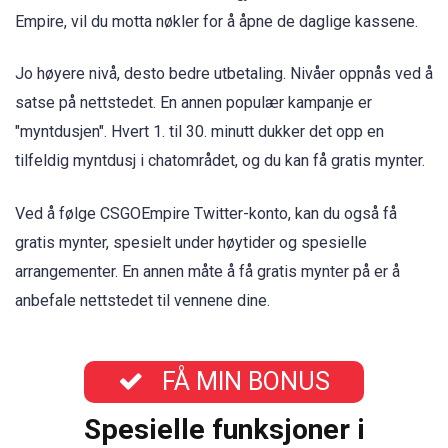
Empire, vil du motta nøkler for å åpne de daglige kassene.
Jo høyere nivå, desto bedre utbetaling. Nivåer oppnås ved å
satse på nettstedet. En annen populær kampanje er
"myntdusjen". Hvert 1. til 30. minutt dukker det opp en
tilfeldig myntdusj i chatområdet, og du kan få gratis mynter.
Ved å følge CSGOEmpire Twitter-konto, kan du også få
gratis mynter, spesielt under høytider og spesielle
arrangementer. En annen måte å få gratis mynter på er å
anbefale nettstedet til vennene dine.
FÅ MIN BONUS
Spesielle funksjoner i