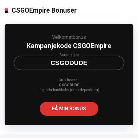
CSGOEmpire Bonuser
Velkomstbonus
Kampanjekode CSGOEmpire
Bonuskode
CSGODUDE
Bruk koden :
CSGODUDE
1 gratis bankboks (uten depositum)
FÅ MIN BONUS