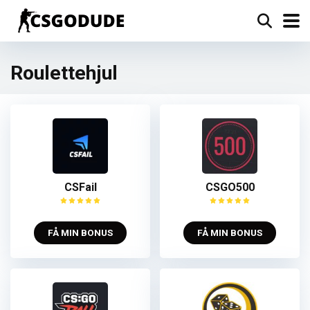
Roulettehjul
CSFail
CSGO500
FÅ MIN BONUS
FÅ MIN BONUS