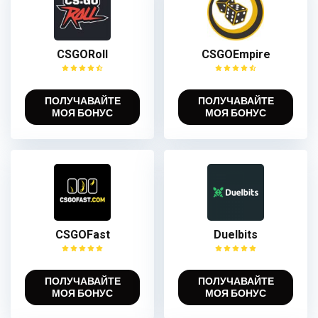
CSGORoll
CSGOEmpire
ПОЛУЧАВАЙТЕ
ПОЛУЧАВАЙТЕ
МОЯ БОНУС
МОЯ БОНУС
CSGOFast
Duelbits
ПОЛУЧАВАЙТЕ
ПОЛУЧАВАЙТЕ
МОЯ БОНУС
МОЯ БОНУС