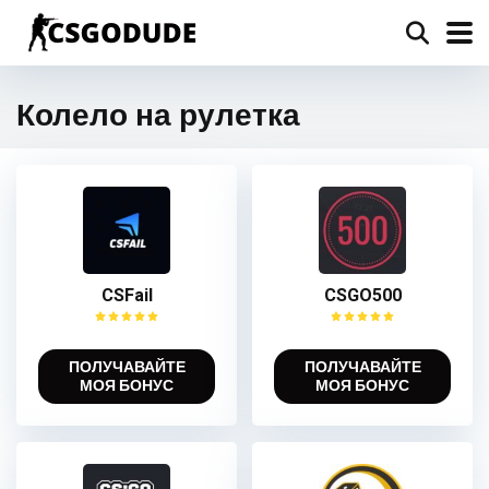
Колело на рулетка
CSFail
CSGO500
ПОЛУЧАВАЙТЕ
ПОЛУЧАВАЙТЕ
МОЯ БОНУС
МОЯ БОНУС