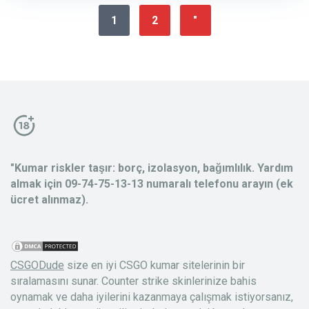
1
2
"
"Kumar riskler taşır: borç, izolasyon, bağımlılık. Yardım
almak için 09-74-75-13-13 numaralı telefonu arayın (ek
ücret alınmaz).
CSGODude
size en iyi CSGO kumar sitelerinin bir
sıralamasını sunar. Counter strike skinlerinize bahis
oynamak ve daha iyilerini kazanmaya çalışmak istiyorsanız,