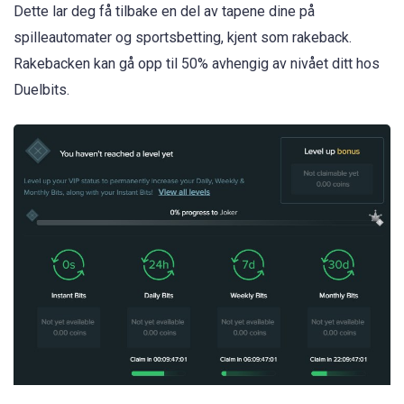
Dette lar deg få tilbake en del av tapene dine på
spilleautomater og sportsbetting, kjent som rakeback.
Rakebacken kan gå opp til 50% avhengig av nivået ditt hos
Duelbits.