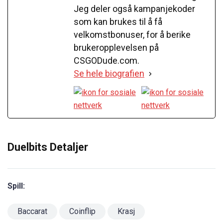
Jeg deler også kampanjekoder
som kan brukes til å få
velkomstbonuser, for å berike
brukeropplevelsen på
CSGODude.com.
Se hele biografien
Duelbits Detaljer
Spill:
Baccarat
Coinflip
Krasj