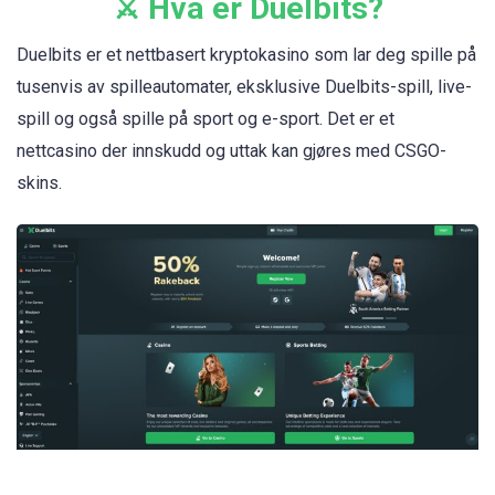
⚔️ Hva er Duelbits?
Duelbits er et nettbasert kryptokasino som lar deg spille på
tusenvis av spilleautomater, eksklusive Duelbits-spill, live-
spill og også spille på sport og e-sport. Det er et
nettcasino der innskudd og uttak kan gjøres med CSGO-
skins.