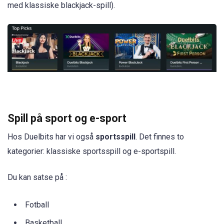
med klassiske blackjack-spill).
Spill på sport og e-sport
Hos Duelbits har vi også
sportsspill
. Det finnes to
kategorier: klassiske sportsspill og e-sportspill.
Du kan satse på :
Fotball
Basketball