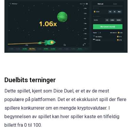
Duelbits terninger
Dette spillet, kjent som Dice Duel, er et av de mest
populære på plattformen. Det er et eksklusivt spill der flere
spillere konkurrerer om en mengde kryptovalutaer. I
begynnelsen av spillet kan hver spiller kaste en tilfeldig
billett fra 0 til 100.