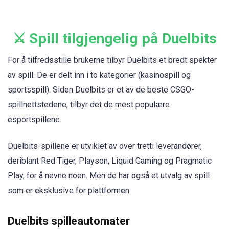
⚔️ Spill tilgjengelig på Duelbits
For å tilfredsstille brukerne tilbyr Duelbits et bredt spekter
av spill. De er delt inn i to kategorier (kasinospill og
sportsspill). Siden Duelbits er et av de beste CSGO-
spillnettstedene, tilbyr det de mest populære
esportspillene.
Duelbits-spillene er utviklet av over tretti leverandører,
deriblant Red Tiger, Playson, Liquid Gaming og Pragmatic
Play, for å nevne noen. Men de har også et utvalg av spill
som er eksklusive for plattformen.
Duelbits spilleautomater