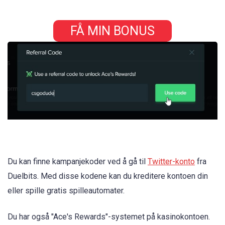
FÅ MIN BONUS
Du kan finne kampanjekoder ved å gå til
Twitter-konto
fra
Duelbits. Med disse kodene kan du kreditere kontoen din
eller spille gratis spilleautomater.
Du har også "Ace's Rewards"-systemet på kasinokontoen.