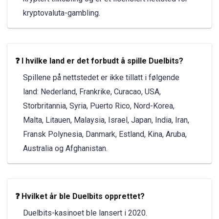
kryptovaluta-gambling.
❓ I hvilke land er det forbudt å spille Duelbits?
Spillene på nettstedet er ikke tillatt i følgende
land: Nederland, Frankrike, Curacao, USA,
Storbritannia, Syria, Puerto Rico, Nord-Korea,
Malta, Litauen, Malaysia, Israel, Japan, India, Iran,
Fransk Polynesia, Danmark, Estland, Kina, Aruba,
Australia og Afghanistan.
❓ Hvilket år ble Duelbits opprettet?
Duelbits-kasinoet ble lansert i 2020.