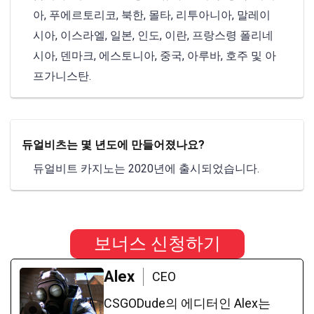
아, 푸에르토리코, 북한, 몰타, 리투아니아, 말레이
시아, 이스라엘, 일본, 인도, 이란, 프랑스령 폴리네
시아, 덴마크, 에스토니아, 중국, 아루바, 호주 및 아
프가니스탄.
듀얼비츠는 몇 년도에 만들어졌나요?
듀얼비트 카지노는 2020년에 출시되었습니다.
보너스 신청하기
Alex
CEO
CSGODude의 에디터인 Alex는