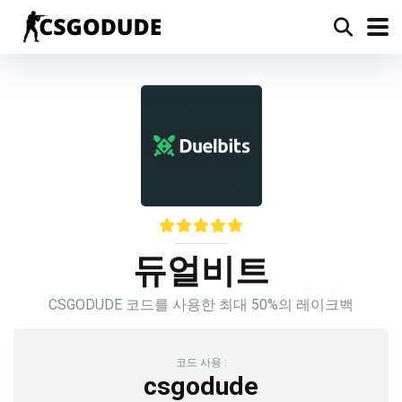
듀얼비트
CSGODUDE 코드를 사용한 최대 50%의 레이크백
코드 사용 :
csgodude