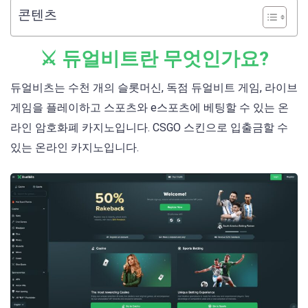
콘텐츠
⚔️ 듀얼비트란 무엇인가요?
듀얼비츠는 수천 개의 슬롯머신, 독점 듀얼비트 게임, 라이브
게임을 플레이하고 스포츠와 e스포츠에 베팅할 수 있는 온
라인 암호화폐 카지노입니다. CSGO 스킨으로 입출금할 수
있는 온라인 카지노입니다.