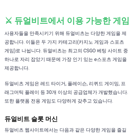
⚔️ 듀얼비트에서 이용 가능한 게임
사용자들을 만족시키기 위해 듀얼비츠는 다양한 게임을 제
공합니다. 이들은 두 가지 카테고리(카지노 게임과 스포츠
게임)로 나뉩니다. 듀얼비츠는 최고의 CSGO 베팅 사이트 중
하나로 자리 잡았기 때문에 가장 인기 있는 e스포츠 게임을
제공합니다.
듀얼비츠 게임은 레드 타이거, 플레이슨, 리퀴드 게이밍, 프
래그머틱 플레이 등 30개 이상의 공급업체가 개발했습니다.
또한 플랫폼 전용 게임도 다양하게 갖추고 있습니다.
듀얼비트 슬롯 머신
듀얼비츠 웹사이트에서는 다음과 같은 다양한 게임을 즐길