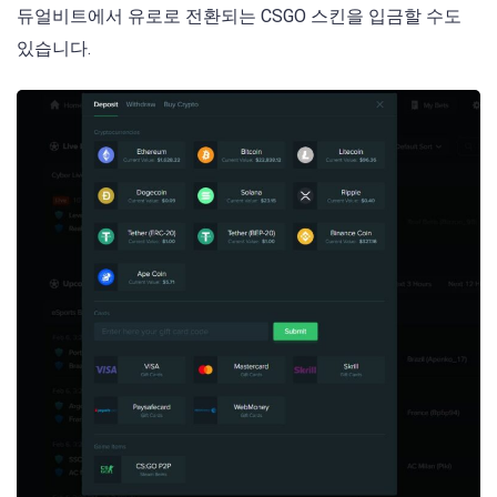
듀얼비트에서 유로로 전환되는 CSGO 스킨을 입금할 수도
있습니다.