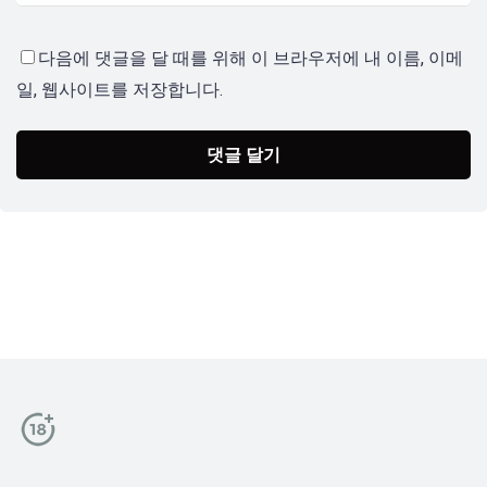
다음에 댓글을 달 때를 위해 이 브라우저에 내 이름, 이메
일, 웹사이트를 저장합니다.