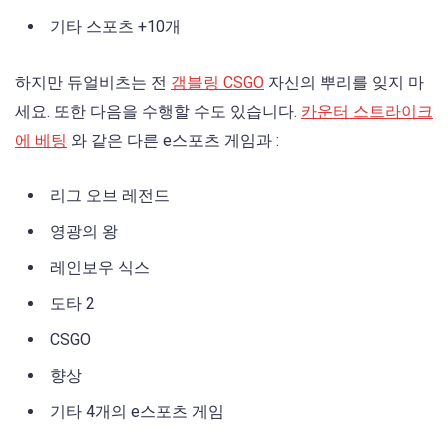
기타 스포츠 +10개
하지만 듀얼비츠는 전
갬블링 CSGO
자신의 뿌리를 잊지 마
세요. 또한 다음을 수행할 수도 있습니다.
카운터 스트라이크
에 베팅
와 같은 다른 e스포츠 게임과 :
리그 오브 레전드
영광의 왕
레인보우 식스
도타 2
CSGO
향상
기타 4개의 e스포츠 게임