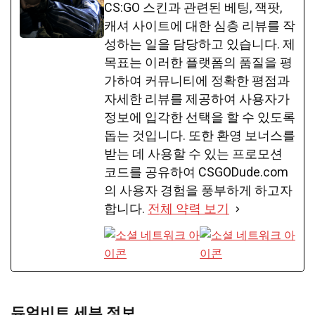
CS:GO 스킨과 관련된 베팅, 잭팟,
캐셔 사이트에 대한 심층 리뷰를 작
성하는 일을 담당하고 있습니다. 제
목표는 이러한 플랫폼의 품질을 평
가하여 커뮤니티에 정확한 평점과
자세한 리뷰를 제공하여 사용자가
정보에 입각한 선택을 할 수 있도록
돕는 것입니다. 또한 환영 보너스를
받는 데 사용할 수 있는 프로모션
코드를 공유하여 CSGODude.com
의 사용자 경험을 풍부하게 하고자
합니다.
전체 약력 보기
듀얼비트 세부 정보