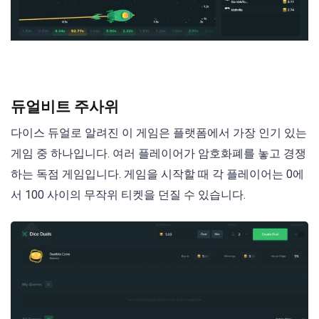
듀얼비트 주사위
다이스 듀얼로 알려진 이 게임은 플랫폼에서 가장 인기 있는
게임 중 하나입니다. 여러 플레이어가 암호화폐를 놓고 경쟁
하는 독점 게임입니다. 게임을 시작할 때 각 플레이어는 0에
서 100 사이의 무작위 티켓을 던질 수 있습니다.