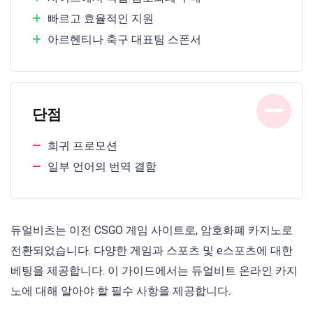
빠르고 효율적인 지원
아르헨티나 축구 대표팀 스폰서
단점
희귀 프로모션
일부 언어의 번역 결함
듀얼비츠는 이전 CSGO 게임 사이트로, 암호화폐 카지노로
전환되었습니다. 다양한 게임과 스포츠 및 e스포츠에 대한
베팅을 제공합니다. 이 가이드에서는 듀얼비트 온라인 카지
노에 대해 알아야 할 필수 사항을 제공합니다.