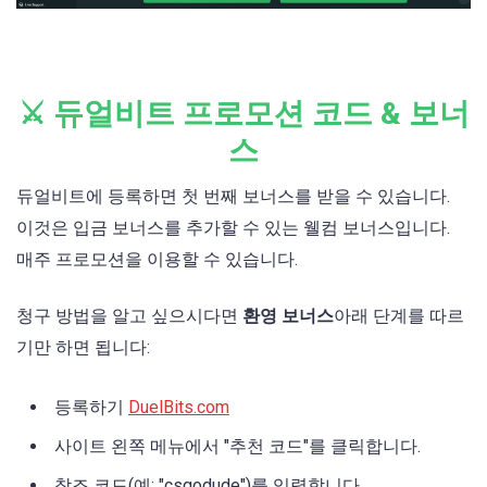
⚔️ 듀얼비트 프로모션 코드 & 보너
스
듀얼비트에 등록하면 첫 번째 보너스를 받을 수 있습니다.
이것은 입금 보너스를 추가할 수 있는 웰컴 보너스입니다.
매주 프로모션을 이용할 수 있습니다.
청구 방법을 알고 싶으시다면
환영 보너스
아래 단계를 따르
기만 하면 됩니다:
등록하기
DuelBits.com
사이트 왼쪽 메뉴에서 "추천 코드"를 클릭합니다.
참조 코드(예: "csgodude")를 입력합니다.