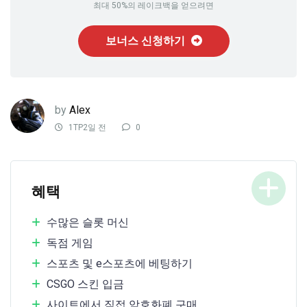
최대 50%의 레이크백을 얻으려면
보너스 신청하기
by
Alex
1TP2일 전
0
혜택
수많은 슬롯 머신
독점 게임
스포츠 및 e스포츠에 베팅하기
CSGO 스킨 입금
사이트에서 직접 암호화폐 구매