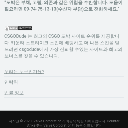
"도박은 부채, 고립, 의존과 같은 위험을 수반합니다. 도움이
필요하면 09-74-75-13-13(수신자 부담)으로 전화하세요."
CSGODude
는 최고의 CSGO 도박 사이트 순위를 제공합니
다. 카운터 스트라이크 스킨에 베팅하고 더 나은 스킨을 얻
으려면 csgodude에서 가장 신뢰할 수있는 사이트와 최고의
보너스를 찾을 수 있습니다.
우리는 누구인가요?
연락처
법률 정보
저작권 © 2023. Valve Corporation의 비공식 독립 사이트입니다. Counter
Strike ®는 Valve Corporation의 등록 상표입니다.