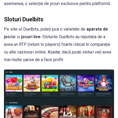
asemenea, o selecție de jocuri exclusive pentru platformă.
Sloturi Duelbits
Pe site-ul Duelbits, puteți juca o varietate de
aparate de
joc
dar și
jocuri live
. Sloturile Duelbits au reputația de a
avea un RTP (return to players) foarte ridicat în comparație
cu alte cazinouri online. Așadar, dacă jucați sloturi veți avea
mai multe șanse de a face profit.