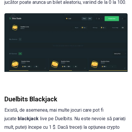
jucător poate arunca un bilet aleatoriu, variind de la 0 la 100.
Duelbits Blackjack
Există, de asemenea, mai multe jocuri care pot fi
jucate
blackjack
live pe Duelbits. Nu este nevoie să pariați
mult, puteți începe cu 1 $. Dacă treceți la opțiunea crypto