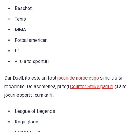
Baschet
Tenis
MMA
Fotbal american
F1
+10 alte sporturi
Dar Duelbits este un fost
jocuri de noroc csgo
și nu-ți uita
rădăcinile. De asemenea, puteți
Counter Strike pariuri
și alte
jocuri esports, cum ar fi :
League of Legends
Regii gloriei