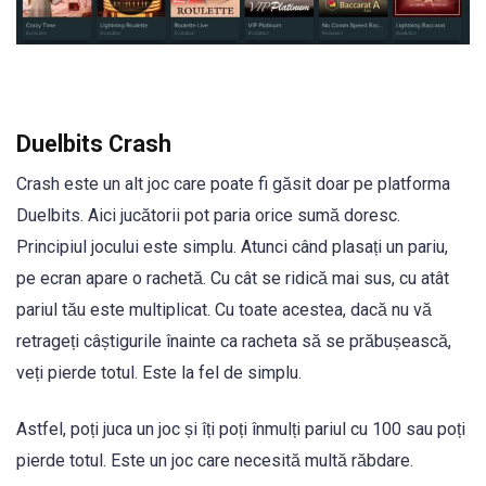
Duelbits Crash
Crash este un alt joc care poate fi găsit doar pe platforma
Duelbits. Aici jucătorii pot paria orice sumă doresc.
Principiul jocului este simplu. Atunci când plasați un pariu,
pe ecran apare o rachetă. Cu cât se ridică mai sus, cu atât
pariul tău este multiplicat. Cu toate acestea, dacă nu vă
retrageți câștigurile înainte ca racheta să se prăbușească,
veți pierde totul. Este la fel de simplu.
Astfel, poți juca un joc și îți poți înmulți pariul cu 100 sau poți
pierde totul. Este un joc care necesită multă răbdare.