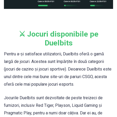
⚔️ Jocuri disponibile pe
Duelbits
Pentru a-și satisface utilizatorii, Duelbits oferă o gamă
largă de jocuri. Acestea sunt împărțite în două categorii
(jocuri de cazino și jocuri sportive). Deoarece Duelbits este
unul dintre cele mai bune site-uri de pariuri CSGO, acesta
oferă cele mai populare jocuri esports.
Jocurile Duelbits sunt dezvoltate de peste treizeci de
furnizori, inclusiv Red Tiger, Playson, Liquid Gaming și
Pragmatic Play, pentru a numi doar câțiva. Dar ei au, de