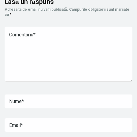
Lasă un răspuns
Adresa ta de email nu va fi publicată.
Câmpurile obligatorii sunt marcate
cu
*