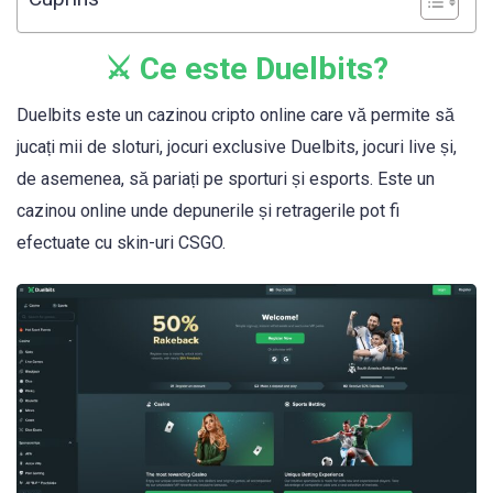
⚔️ Ce este Duelbits?
Duelbits este un cazinou cripto online care vă permite să
jucați mii de sloturi, jocuri exclusive Duelbits, jocuri live și,
de asemenea, să pariați pe sporturi și esports. Este un
cazinou online unde depunerile și retragerile pot fi
efectuate cu skin-uri CSGO.