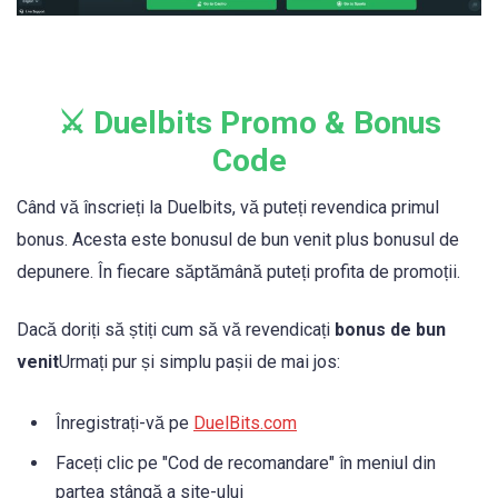
⚔️ Duelbits Promo & Bonus
Code
Când vă înscrieți la Duelbits, vă puteți revendica primul
bonus. Acesta este bonusul de bun venit plus bonusul de
depunere. În fiecare săptămână puteți profita de promoții.
Dacă doriți să știți cum să vă revendicați
bonus de bun
venit
Urmați pur și simplu pașii de mai jos:
Înregistrați-vă pe
DuelBits.com
Faceți clic pe "Cod de recomandare" în meniul din
partea stângă a site-ului