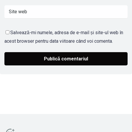
Salvează-mi numele, adresa de e-mail și site-ul web în
acest browser pentru data viitoare când voi comenta.