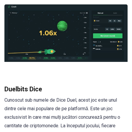
Duelbits Dice
Cunoscut sub numele de Dice Duel, acest joc este unul
dintre cele mai populare de pe platformă. Este un joc
exclusivist în care mai mulți jucători concurează pentru o
cantitate de criptomonede. La începutul jocului, fiecare