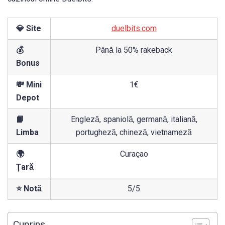
💎 Site
duelbits.com
💰
Până la 50% rakeback
Bonus
💸 Mini
1€
Depot
📙
Engleză, spaniolă, germană, italiană,
Limba
portugheză, chineză, vietnameză
🌍
Curaçao
Țară
⭐ Notă
5/5
Cuprins