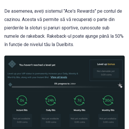
De asemenea, aveți sistemul "Ace's Rewards" pe contul de
cazinou. Acesta vă permite să vă recuperați o parte din
pierderile la sloturi și pariuri sportive, cunoscute sub
numele de rakeback. Rakeback-ul poate ajunge până la 50%
în funcție de nivelul tău la Duelbits.