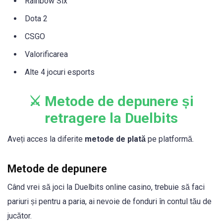
Rainbow Six
Dota 2
CSGO
Valorificarea
Alte 4 jocuri esports
⚔️ Metode de depunere și
retragere la Duelbits
Aveți acces la diferite
metode de plată
pe platformă.
Metode de depunere
Când vrei să joci la Duelbits online casino, trebuie să faci
pariuri și pentru a paria, ai nevoie de fonduri în contul tău de
jucător.