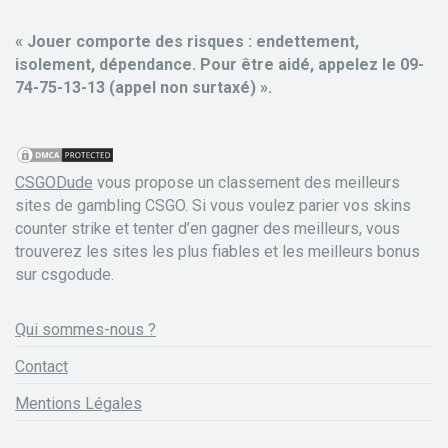
« Jouer comporte des risques : endettement,
isolement, dépendance. Pour être aidé, appelez le 09-
74-75-13-13 (appel non surtaxé) ».
CSGODude
vous propose un classement des meilleurs
sites de gambling CSGO. Si vous voulez parier vos skins
counter strike et tenter d’en gagner des meilleurs, vous
trouverez les sites les plus fiables et les meilleurs bonus
sur csgodude.
Qui sommes-nous ?
Contact
Mentions Légales