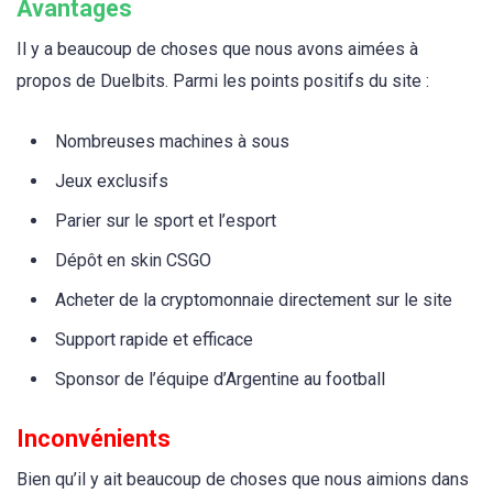
Avantages
Il y a beaucoup de choses que nous avons aimées à
propos de Duelbits. Parmi les points positifs du site :
Nombreuses machines à sous
Jeux exclusifs
Parier sur le sport et l’esport
Dépôt en skin CSGO
Acheter de la cryptomonnaie directement sur le site
Support rapide et efficace
Sponsor de l’équipe d’Argentine au football
Inconvénients
Bien qu’il y ait beaucoup de choses que nous aimions dans