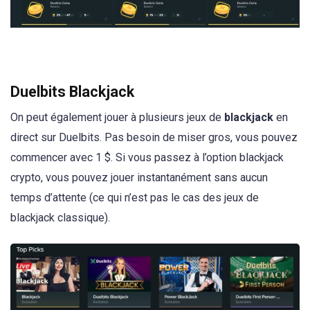
Duelbits Blackjack
On peut également jouer à plusieurs jeux de
blackjack
en
direct sur Duelbits. Pas besoin de miser gros, vous pouvez
commencer avec 1 $. Si vous passez à l’option blackjack
crypto, vous pouvez jouer instantanément sans aucun
temps d’attente (ce qui n’est pas le cas des jeux de
blackjack classique).