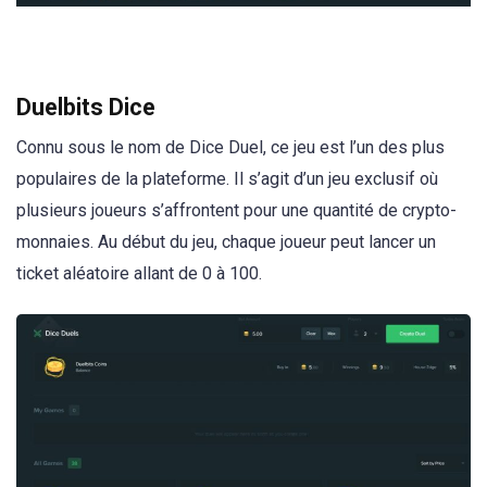
Duelbits Dice
Connu sous le nom de Dice Duel, ce jeu est l’un des plus
populaires de la plateforme. Il s’agit d’un jeu exclusif où
plusieurs joueurs s’affrontent pour une quantité de crypto-
monnaies. Au début du jeu, chaque joueur peut lancer un
ticket aléatoire allant de 0 à 100.