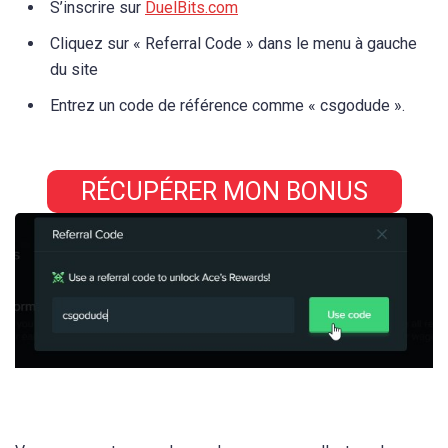
S’inscrire sur
DuelBits.com
Cliquez sur « Referral Code » dans le menu à gauche
du site
Entrez un code de référence comme « csgodude ».
RÉCUPÉRER MON BONUS