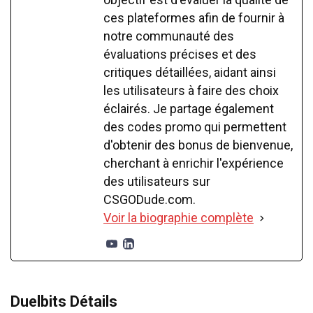
ces plateformes afin de fournir à
notre communauté des
évaluations précises et des
critiques détaillées, aidant ainsi
les utilisateurs à faire des choix
éclairés. Je partage également
des codes promo qui permettent
d'obtenir des bonus de bienvenue,
cherchant à enrichir l'expérience
des utilisateurs sur
CSGODude.com.
Voir la biographie complète
Duelbits Détails