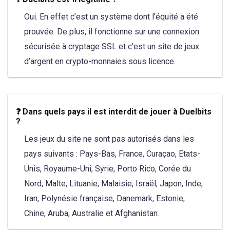
Oui. En effet c’est un système dont l’équité a été
prouvée. De plus, il fonctionne sur une connexion
sécurisée à cryptage SSL et c’est un site de jeux
d’argent en crypto-monnaies sous licence.
❓ Dans quels pays il est interdit de jouer à Duelbits
?
Les jeux du site ne sont pas autorisés dans les
pays suivants : Pays-Bas, France, Curaçao, Etats-
Unis, Royaume-Uni, Syrie, Porto Rico, Corée du
Nord, Malte, Lituanie, Malaisie, Israël, Japon, Inde,
Iran, Polynésie française, Danemark, Estonie,
Chine, Aruba, Australie et Afghanistan.