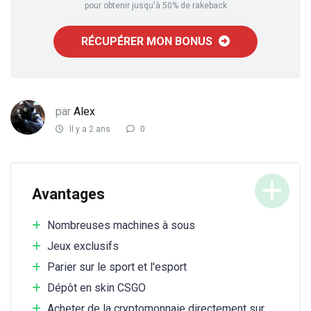
pour obtenir jusqu'à 50% de rakeback
RÉCUPÉRER MON BONUS
par
Alex
Il y a 2 ans
0
Avantages
Nombreuses machines à sous
Jeux exclusifs
Parier sur le sport et l'esport
Dépôt en skin CSGO
Acheter de la cryptomonnaie directement sur