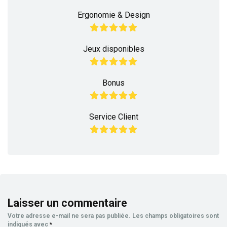
Ergonomie & Design
Jeux disponibles
Bonus
Service Client
Laisser un commentaire
Votre adresse e-mail ne sera pas publiée.
Les champs obligatoires sont
indiqués avec
*