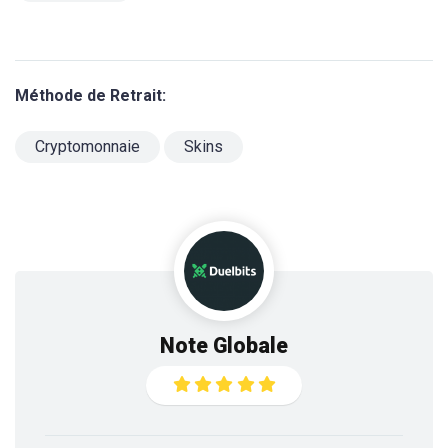
Méthode de Retrait:
Cryptomonnaie
Skins
Note Globale