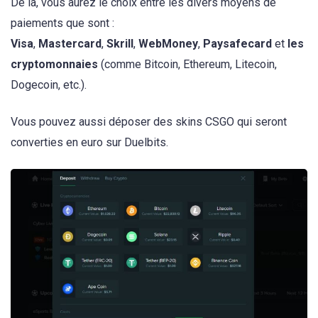
De là, vous aurez le choix entre les divers moyens de
paiements que sont :
Visa
,
Mastercard
,
Skrill
,
WebMoney
,
Paysafecard
et
les
cryptomonnaies
(comme Bitcoin, Ethereum, Litecoin,
Dogecoin, etc.).
Vous pouvez aussi déposer des skins CSGO qui seront
converties en euro sur Duelbits.