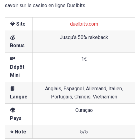
savoir sur le casino en ligne Duelbits.
💎 Site
duelbits.com
💰
Jusqu’à 50% rakeback
Bonus
💸
1€
Dépôt
Mini
📙
Anglais, Espagnol, Allemand, Italien,
Langue
Portugais, Chinois, Vietnamien
🌍
Curaçao
Pays
⭐ Note
5/5