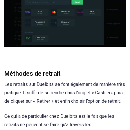
Méthodes de retrait
Les retraits sur Duelbits se font également de manière très
pratique. Il suffit de se rendre dans l’onglet « Cashier» puis
de cliquer sur « Retirer » et enfin choisir l’option de retrait.
Ce qui a de particulier chez Duelbits est le fait que les
retraits ne peuvent se faire qu’à travers les