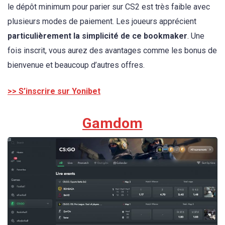
le dépôt minimum pour parier sur CS2 est très faible avec
plusieurs modes de paiement. Les joueurs apprécient
particulièrement la simplicité de ce bookmaker
. Une
fois inscrit, vous aurez des avantages comme les bonus de
bienvenue et beaucoup d’autres offres.
>> S’inscrire sur Yonibet
Gamdom