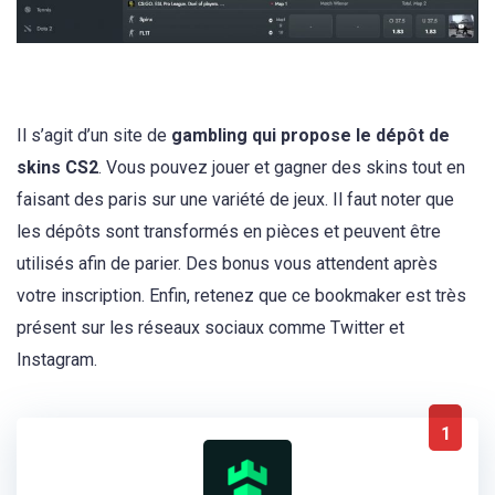
Il s’agit d’un site de
gambling qui propose le dépôt de
skins CS2
. Vous pouvez jouer et gagner des skins tout en
faisant des paris sur une variété de jeux. Il faut noter que
les dépôts sont transformés en pièces et peuvent être
utilisés afin de parier. Des bonus vous attendent après
votre inscription. Enfin, retenez que ce bookmaker est très
présent sur les réseaux sociaux comme Twitter et
Instagram.
1