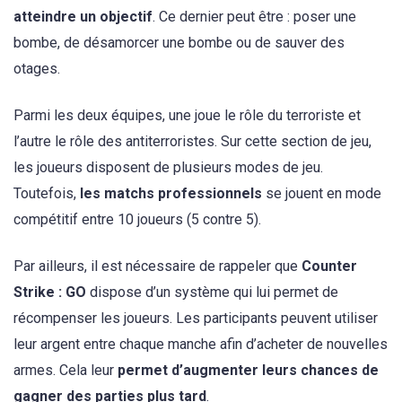
atteindre un objectif
. Ce dernier peut être : poser une
bombe, de désamorcer une bombe ou de sauver des
otages.
Parmi les deux équipes, une joue le rôle du terroriste et
l’autre le rôle des antiterroristes. Sur cette section de jeu,
les joueurs disposent de plusieurs modes de jeu.
Toutefois,
les matchs professionnels
se jouent en mode
compétitif entre 10 joueurs (5 contre 5).
Par ailleurs, il est nécessaire de rappeler que
Counter
Strike : GO
dispose d’un système qui lui permet de
récompenser les joueurs. Les participants peuvent utiliser
leur argent entre chaque manche afin d’acheter de nouvelles
armes. Cela leur
permet d’augmenter leurs chances de
gagner des parties plus tard
.