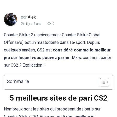
par
Alex
Il y a 2 ans
0
Counter Strike 2 (anciennement Counter Strike Global
Offensive) est un mastodonte dans l’e-sport. Depuis
quelques années, CS2 est
considéré comme le meilleur
jeu sur lequel vous pouvez parier
. Mais, comment parier
sur CS2 ? Explication !
Sommaire
5 meilleurs sites de pari CS2
Nombreux sont les sites qui proposent des paris sur
Counter Strike : GO. Voici un
top 5 des meilleures