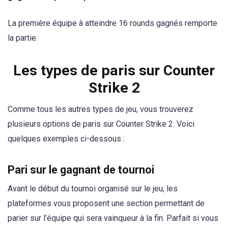
La première équipe à atteindre 16 rounds gagnés remporte
la partie.
Les types de paris sur Counter
Strike 2
Comme tous les autres types de jeu, vous trouverez
plusieurs options de paris sur Counter Strike 2. Voici
quelques exemples ci-dessous :
Pari sur le gagnant de tournoi
Avant le début du tournoi organisé sur le jeu, les
plateformes vous proposent une section permettant de
parier sur l’équipe qui sera vainqueur à la fin. Parfait si vous