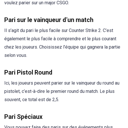
voulez parier sur un major CSGO.
Pari sur le vainqueur d’un match
Il s’agit du pari le plus facile sur Counter Strike 2. C’est
également le plus facile à comprendre et le plus courant
chez les joueurs. Choisissez l’équipe qui gagnera la partie
selon vous.
Pari Pistol Round
Ici, les joueurs peuvent parier sur le vainqueur du round au
pistolet, c’est-à-dire le premier round du match. Le plus
souvent, ce total est de 2,5.
Pari Spéciaux
Vous pouvez faire des paris sur des événements plus