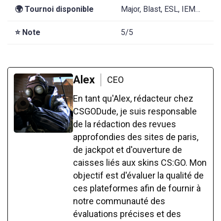
🌍 Tournoi disponible
Major, Blast, ESL, IEM…
⭐ Note
5/5
Alex
CEO
En tant qu'Alex, rédacteur chez
CSGODude, je suis responsable
de la rédaction des revues
approfondies des sites de paris,
de jackpot et d'ouverture de
caisses liés aux skins CS:GO. Mon
objectif est d'évaluer la qualité de
ces plateformes afin de fournir à
notre communauté des
évaluations précises et des