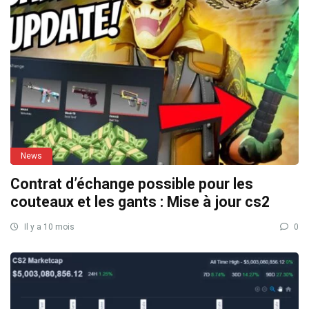
News
Contrat d’échange possible pour les
couteaux et les gants : Mise à jour cs2
Il y a 10 mois
0