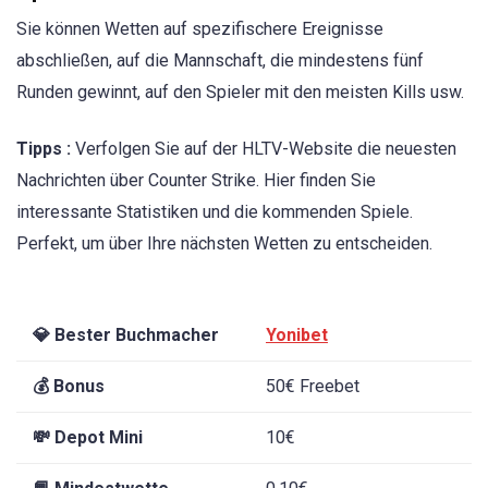
Sie können Wetten auf spezifischere Ereignisse
abschließen, auf die Mannschaft, die mindestens fünf
Runden gewinnt, auf den Spieler mit den meisten Kills usw.
Tipps :
Verfolgen Sie auf der HLTV-Website die neuesten
Nachrichten über Counter Strike. Hier finden Sie
interessante Statistiken und die kommenden Spiele.
Perfekt, um über Ihre nächsten Wetten zu entscheiden.
💎 Bester Buchmacher
Yonibet
💰 Bonus
50€ Freebet
💸 Depot Mini
10€