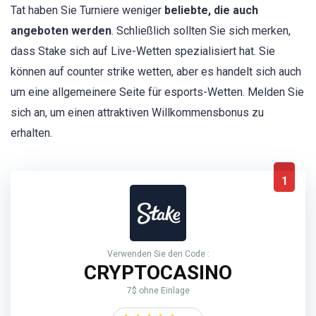
Tat haben Sie Turniere weniger
beliebte, die auch
angeboten werden
. Schließlich sollten Sie sich merken,
dass Stake sich auf Live-Wetten spezialisiert hat. Sie
können auf counter strike wetten, aber es handelt sich auch
um eine allgemeinere Seite für esports-Wetten. Melden Sie
sich an, um einen attraktiven Willkommensbonus zu
erhalten.
1
Verwenden Sie den Code :
CRYPTOCASINO
7$ ohne Einlage