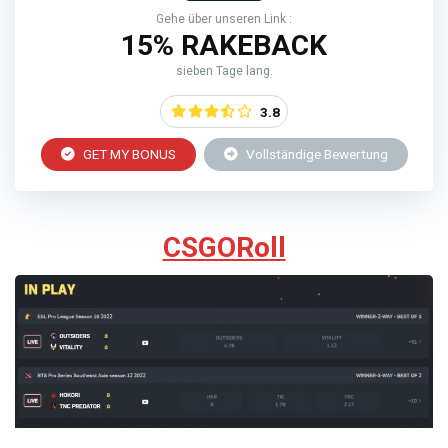
Gehe über unseren Link :
15% RAKEBACK
sieben Tage lang.
3.8
GET MY BONUS
Vollständige Bewertung
CSGORoll