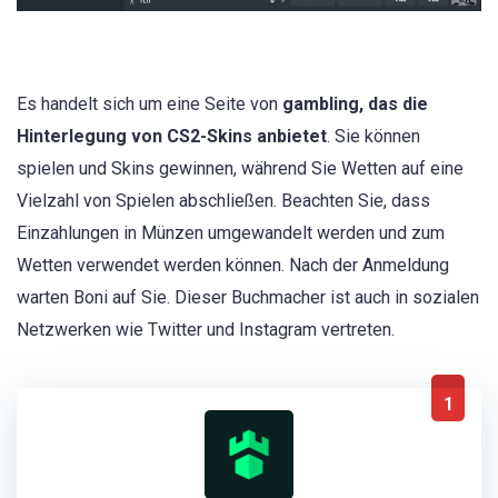
Es handelt sich um eine Seite von
gambling, das die
Hinterlegung von CS2-Skins anbietet
. Sie können
spielen und Skins gewinnen, während Sie Wetten auf eine
Vielzahl von Spielen abschließen. Beachten Sie, dass
Einzahlungen in Münzen umgewandelt werden und zum
Wetten verwendet werden können. Nach der Anmeldung
warten Boni auf Sie. Dieser Buchmacher ist auch in sozialen
Netzwerken wie Twitter und Instagram vertreten.
1