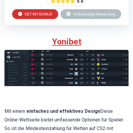
5.0
GET MY BONUS
Vollständige Bewertung
Yonibet
Mit einem
einfaches und effektives Design
Diese
Online-Wettseite bietet umfassende Optionen für Spieler.
So ist die Mindesteinzahlung für Wetten auf CS2 mit