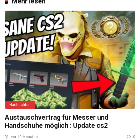
Mehr lesen
Nachrichten
Austauschvertrag für Messer und
Handschuhe möglich : Update cs2
vor 10 Monaten
0