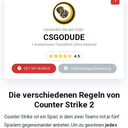
1
Verwenden Sie den Code :
CSGODUDE
1 kostenloses Tresorfach (ohne Kaution)
4.5
GET MY BONUS
Vollständige Bewertung
Die verschiedenen Regeln von
Counter Strike 2
Counter Strike ist ein Spiel, in dem zwei Teams mit je fünf
Spielern gegeneinander antreten. Um zu gewinnen
jedes