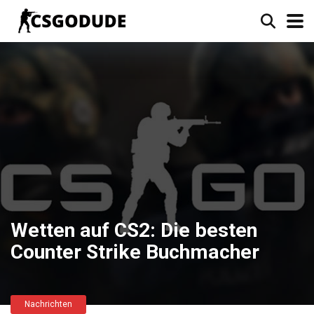
Wetten auf CS2: Die besten
Counter Strike Buchmacher
Nachrichten