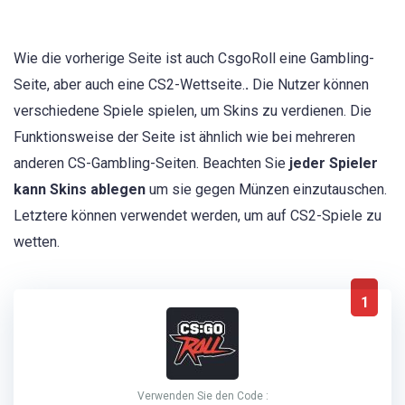
Wie die vorherige Seite ist auch CsgoRoll eine Gambling-
Seite, aber auch eine CS2-Wettseite.
.
Die Nutzer können
verschiedene Spiele spielen, um Skins zu verdienen. Die
Funktionsweise der Seite ist ähnlich wie bei mehreren
anderen CS-Gambling-Seiten. Beachten Sie
jeder Spieler
kann Skins ablegen
um sie gegen Münzen einzutauschen.
Letztere können verwendet werden, um auf CS2-Spiele zu
wetten.
1
Verwenden Sie den Code :