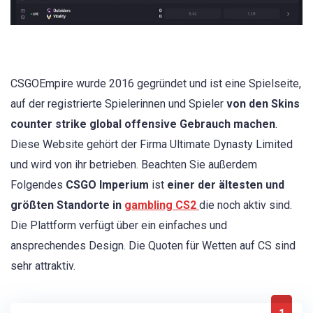
CSGOEmpire wurde 2016 gegründet und ist eine Spielseite,
auf der registrierte Spielerinnen und Spieler
von den Skins
counter strike global offensive Gebrauch machen
.
Diese Website gehört der Firma Ultimate Dynasty Limited
und wird von ihr betrieben. Beachten Sie außerdem
Folgendes
CSGO Imperium
ist
einer der ältesten und
größten Standorte in
gambling CS2
die noch aktiv sind.
Die Plattform verfügt über ein einfaches und
ansprechendes Design. Die Quoten für Wetten auf CS sind
sehr attraktiv.