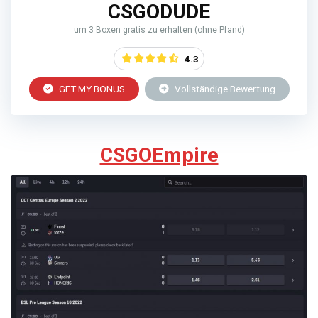
CSGODUDE
um 3 Boxen gratis zu erhalten (ohne Pfand)
4.3
GET MY BONUS
Vollständige Bewertung
CSGOEmpire