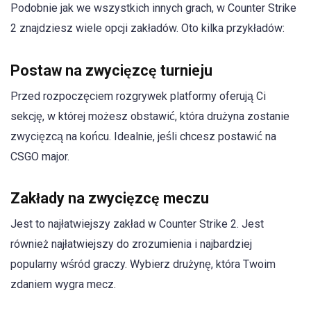
Podobnie jak we wszystkich innych grach, w Counter Strike
2 znajdziesz wiele opcji zakładów. Oto kilka przykładów:
Postaw na zwycięzcę turnieju
Przed rozpoczęciem rozgrywek platformy oferują Ci
sekcję, w której możesz obstawić, która drużyna zostanie
zwycięzcą na końcu. Idealnie, jeśli chcesz postawić na
CSGO major.
Zakłady na zwycięzcę meczu
Jest to najłatwiejszy zakład w Counter Strike 2. Jest
również najłatwiejszy do zrozumienia i najbardziej
popularny wśród graczy. Wybierz drużynę, która Twoim
zdaniem wygra mecz.