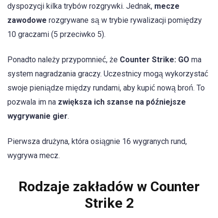
dyspozycji kilka trybów rozgrywki. Jednak,
mecze
zawodowe
rozgrywane są w trybie rywalizacji pomiędzy
10 graczami (5 przeciwko 5).
Ponadto należy przypomnieć, że
Counter Strike: GO
ma
system nagradzania graczy. Uczestnicy mogą wykorzystać
swoje pieniądze między rundami, aby kupić nową broń. To
pozwala im na
zwiększa ich szanse na późniejsze
wygrywanie gier
.
Pierwsza drużyna, która osiągnie 16 wygranych rund,
wygrywa mecz.
Rodzaje zakładów w Counter
Strike 2