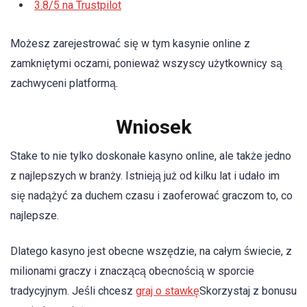
3.8/5 na Trustpilot
Możesz zarejestrować się w tym kasynie online z
zamkniętymi oczami, ponieważ wszyscy użytkownicy są
zachwyceni platformą.
Wniosek
Stake to nie tylko doskonałe kasyno online, ale także jedno
z najlepszych w branży. Istnieją już od kilku lat i udało im
się nadążyć za duchem czasu i zaoferować graczom to, co
najlepsze.
Dlatego kasyno jest obecne wszędzie, na całym świecie, z
milionami graczy i znaczącą obecnością w sporcie
tradycyjnym. Jeśli chcesz
graj o stawkę
Skorzystaj z bonusu