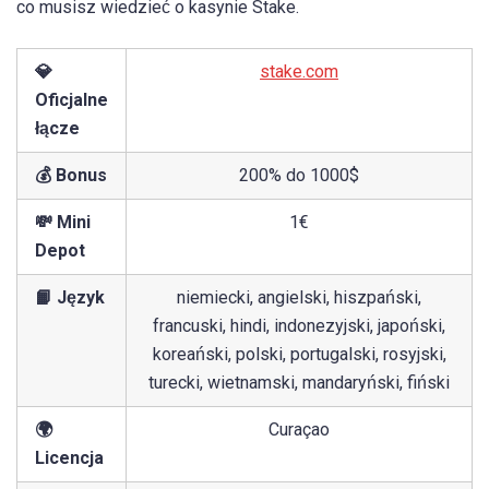
co musisz wiedzieć o kasynie Stake.
💎
stake.com
Oficjalne
łącze
💰 Bonus
200% do 1000$
💸 Mini
1€
Depot
📙 Język
niemiecki, angielski, hiszpański,
francuski, hindi, indonezyjski, japoński,
koreański, polski, portugalski, rosyjski,
turecki, wietnamski, mandaryński, fiński
🌍
Curaçao
Licencja