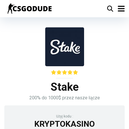
Stake
200% do 1000$ przez nasze łącze
Użyj kodu :
KRYPTOKASINO