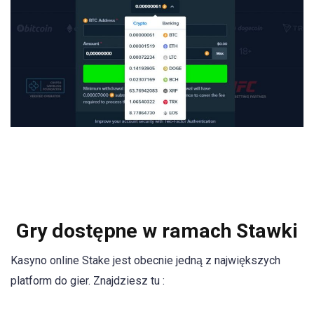
Gry dostępne w ramach Stawki
Kasyno online Stake jest obecnie jedną z największych
platform do gier. Znajdziesz tu :