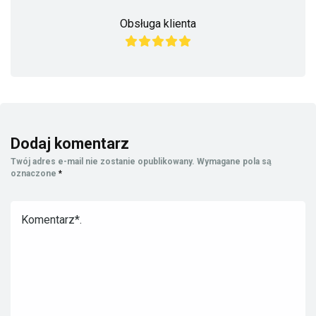
Obsługa klienta
Dodaj komentarz
Twój adres e-mail nie zostanie opublikowany.
Wymagane pola są
oznaczone
*