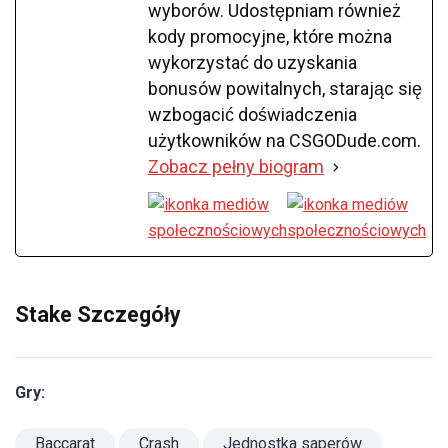
wyborów. Udostępniam również
kody promocyjne, które można
wykorzystać do uzyskania
bonusów powitalnych, starając się
wzbogacić doświadczenia
użytkowników na CSGODude.com.
Zobacz pełny biogram
Stake Szczegóły
Gry:
Baccarat
Crash
Jednostka saperów