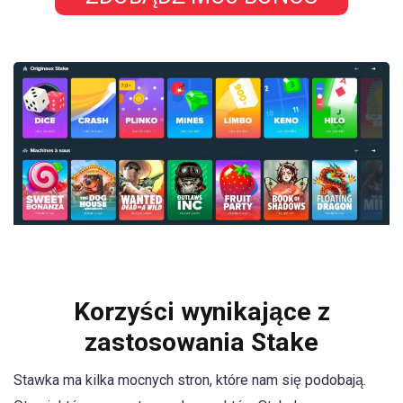
Korzyści wynikające z
zastosowania Stake
Stawka ma kilka mocnych stron, które nam się podobają.