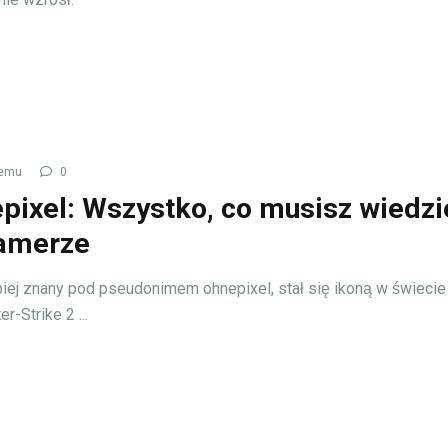
temu
0
pixel: Wszystko, co musisz wiedzi
amerze
piej znany pod pseudonimem ohnepixel, stał się ikoną w świecie
r-Strike 2 ...