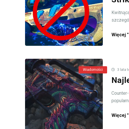
Kwitnąca
szczególn
Więcej "
Wiadomości
3 lata 
Najl
Counter-
popularną
Więcej "