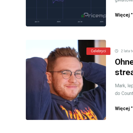
Więcej "
Celebryci
2 lata 
Ohne
stre
Mark, le
do Counte
Więcej "