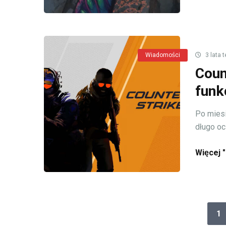
Wiadomości
3 lata 
Coun
funk
Po miesi
długo oc
Więcej "
1