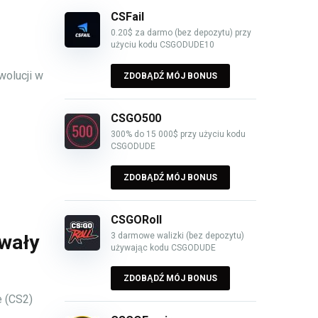
CSFail
0.20$ za darmo (bez depozytu) przy
użyciu kodu CSGODUDE10
wolucji w
ZDOBĄDŹ MÓJ BONUS
CSGO500
300% do 15 000$ przy użyciu kodu
CSGODUDE
ZDOBĄDŹ MÓJ BONUS
CSGORoll
3 darmowe walizki (bez depozytu)
wały
używając kodu CSGODUDE
ZDOBĄDŹ MÓJ BONUS
e (CS2)