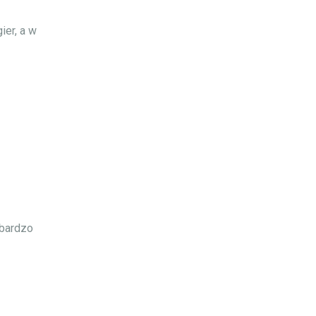
ier, a w
 bardzo