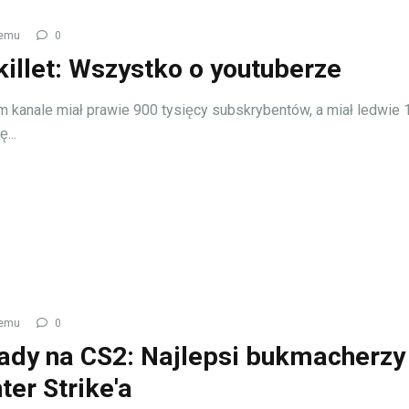
temu
0
illet: Wszystko o youtuberze
 kanale miał prawie 900 tysięcy subskrybentów, a miał ledwie 1
...
temu
0
ady na CS2: Najlepsi bukmacherzy
ter Strike'a