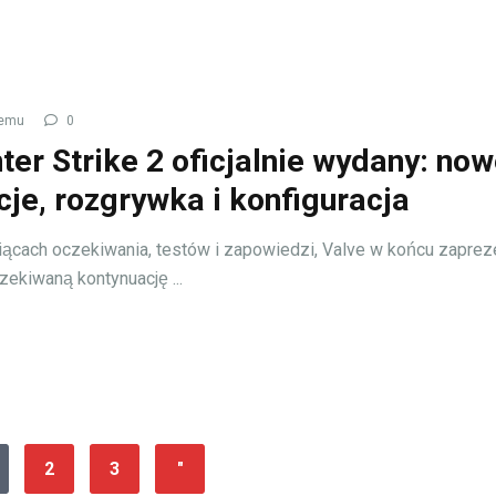
temu
0
ter Strike 2 oficjalnie wydany: no
cje, rozgrywka i konfiguracja
ącach oczekiwania, testów i zapowiedzi, Valve w końcu zapre
zekiwaną kontynuację ...
2
3
"