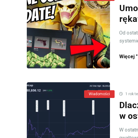
Umow
ręka
Od ostat
systemie
Więcej "
Wiadomości
1 rok t
Dlac
w os
W ostatn
gwałtown