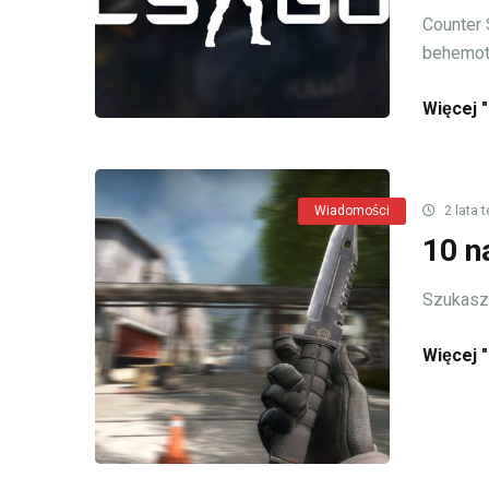
Counter 
behemot. 
Więcej "
Wiadomości
2 lata 
10 n
Szukasz 
Więcej "