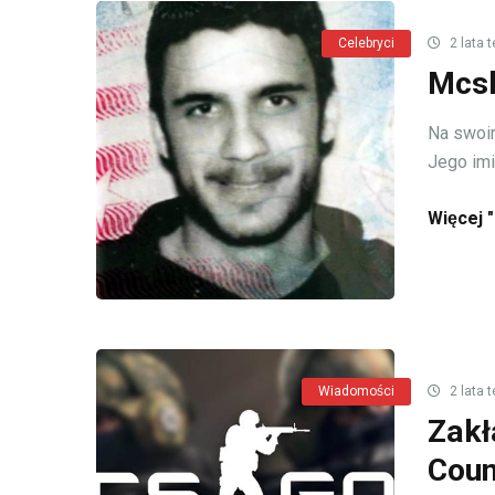
Celebryci
2 lata 
Mcsk
Na swoim
Jego imię
Więcej "
Wiadomości
2 lata 
Zakł
Coun