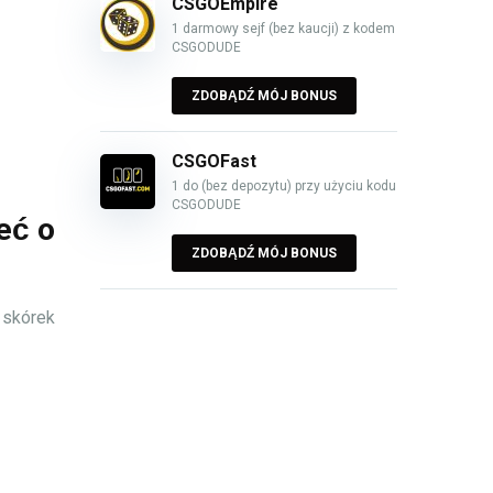
CSGOEmpire
1 darmowy sejf (bez kaucji) z kodem
CSGODUDE
ZDOBĄDŹ MÓJ BONUS
CSGOFast
1 do (bez depozytu) przy użyciu kodu
CSGODUDE
eć o
ZDOBĄDŹ MÓJ BONUS
 skórek