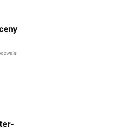
oceny
 pozwala
ter-