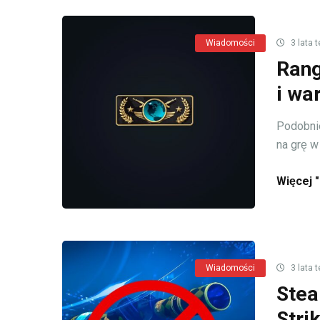
Wiadomości
3 lata 
Rang
i wa
Podobnie
na grę w 
Więcej "
Wiadomości
3 lata 
Stea
Stri