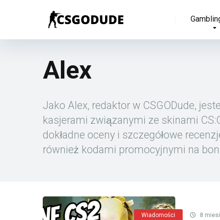
Gamblin
Alex
Jako Alex, redaktor w CSGODude, jeste
kasjerami związanymi ze skinami CS:G
dokładne oceny i szczegółowe recenz
również kodami promocyjnymi na bon
Wiadomości
8 mies