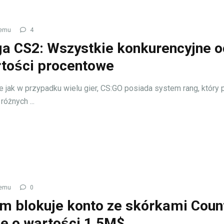
temu
4
a CS2: Wszystkie konkurencyjne 
rtości procentowe
 jak w przypadku wielu gier, CS:GO posiada system rang, który
różnych ...
temu
0
m blokuje konto ze skórkami Coun
ke o wartości 1.5M$