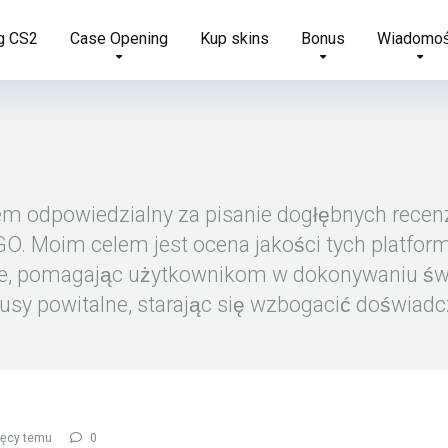
g CS2
Case Opening
Kup skins
Bonus
Wiadomoś
m odpowiedzialny za pisanie dogłębnych recenzj
O. Moim celem jest ocena jakości tych platform
je, pomagając użytkownikom w dokonywaniu św
usy powitalne, starając się wzbogacić doświa
ięcy temu
0