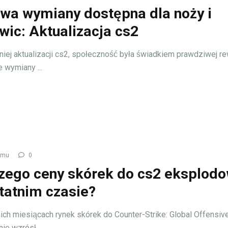
a wymiany dostępna dla noży i
wic: Aktualizacja cs2
niej aktualizacji cs2, społeczność była świadkiem prawdziwej re
 wymiany ...
emu
0
zego ceny skórek do cs2 eksplodo
tatnim czasie?
ich miesiącach rynek skórek do Counter-Strike: Global Offensiv
ie wzrósł.