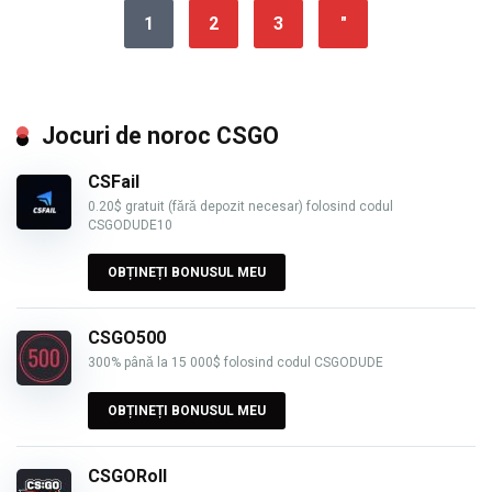
1
2
3
"
Jocuri de noroc CSGO
CSFail
0.20$ gratuit (fără depozit necesar) folosind codul
CSGODUDE10
OBȚINEȚI BONUSUL MEU
CSGO500
300% până la 15 000$ folosind codul CSGODUDE
OBȚINEȚI BONUSUL MEU
CSGORoll