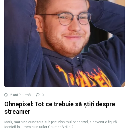
2 ani în urmă
0
Ohnepixel: Tot ce trebuie să știți despre
streamer
Mark, mai bine cunoscut sub pseudonimul ohnepixel, a devenit o figură
iconică în lumea skin-urilor Counter-Strike 2 ...