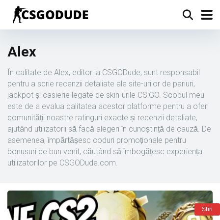
Alex
În calitate de Alex, editor la CSGODude, sunt responsabil
pentru a scrie recenzii detaliate ale site-urilor de pariuri,
jackpot și casierie legate de skin-urile CS:GO. Scopul meu
este de a evalua calitatea acestor platforme pentru a oferi
comunității noastre ratinguri exacte și recenzii detaliate,
ajutând utilizatorii să facă alegeri în cunoștință de cauză. De
asemenea, împărtășesc coduri promoționale pentru
bonusuri de bun venit, căutând să îmbogățesc experiența
utilizatorilor pe CSGODude.com.
Știri