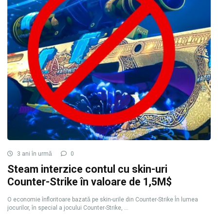
3 ani în urmă
0
Steam interzice contul cu skin-uri
Counter-Strike în valoare de 1,5M$
O economie înfloritoare bazată pe skin-urile din Counter-Strike În lumea
jocurilor, în special a jocului Counter-Strike, ...