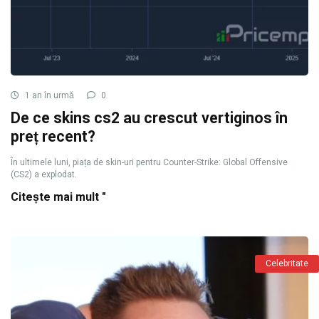
1 an în urmă
0
De ce skins cs2 au crescut vertiginos în
preț recent?
În ultimele luni, piața de skin-uri pentru Counter-Strike: Global Offensive
(CS2) a explodat.
Citește mai mult "
Celebritate