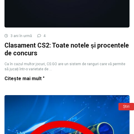
3 ani în urmă
4
Clasament CS2: Toate notele și procentele
de concurs
Ca în cazul multor jocuri, CS:GO are un sistem de ranguri care vă permite
să jucați într-o varietate de ...
Citește mai mult "
Știri