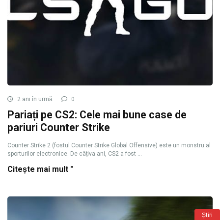
2 ani în urmă
0
Pariați pe CS2: Cele mai bune case de
pariuri Counter Strike
Counter Strike 2 (fostul Counter Strike Global Offensive) este un monstru al
sporturilor electronice. De câțiva ani, CS2 a fost ...
Citește mai mult "
Știri