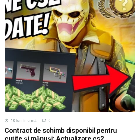
10 luni în urmă
0
Contract de schimb disponibil pentru
cuțite și mănuși: Actualizare cs2