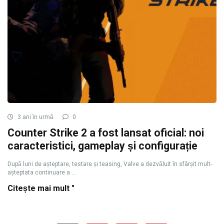
3 ani în urmă
0
Counter Strike 2 a fost lansat oficial: noi
caracteristici, gameplay și configurație
După luni de așteptare, testare și teasing, Valve a dezvăluit în sfârșit mult-
așteptata continuare a ...
Citește mai mult "