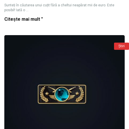
Sunteți în căutarea unui cuțit fără a cheltui neapărat mii de euro. Este
posibil! Iată o ...
Citește mai mult "
Știri