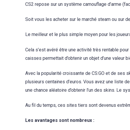
CS2 repose sur un système camouflage d’arme (facult
Soit vous les acheter sur le marché steam ou sur d
Le meilleur et le plus simple moyen pour les joueurs
Cela s’est avéré être une activité très rentable pour
caisses permettait d’obtenir un objet d’une valeur bi
Avec la popularité croissante de CS:GO et de ses ski
plusieurs centaines d’euros. Vous avez une liste de
une chance aléatoire d’obtenir l’un des skins. Le s
Au fil du temps, ces sites tiers sont devenus extrê
Les avantages sont nombreux :