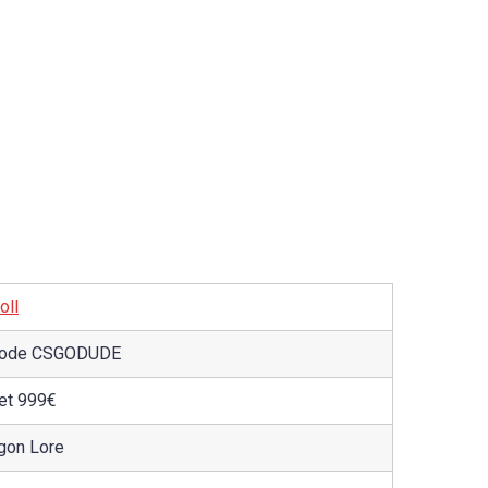
ll
 code CSGODUDE
 et 999€
gon Lore