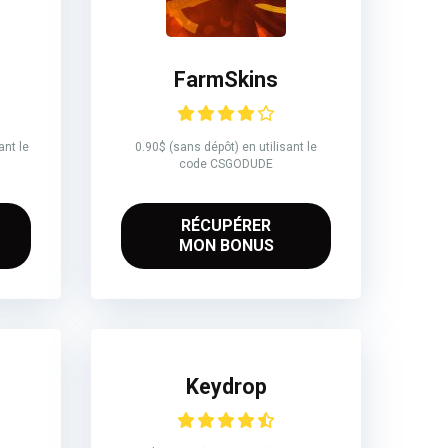
FarmSkins
ant le
0.90$ (sans dépôt) en utilisant le
code CSGODUDE
RÉCUPÉRER
MON BONUS
Keydrop