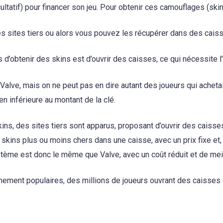
atif) pour financer son jeu. Pour obtenir ces camouflages (skin
es sites tiers ou alors vous pouvez les récupérer dans des cais
 d’obtenir des skins est d’ouvrir des caisses, ce qui nécessite l’
 Valve, mais on ne peut pas en dire autant des joueurs qui acheta
en inférieure au montant de la clé.
ns, des sites tiers sont apparus, proposant d’ouvrir des caisses 
 skins plus ou moins chers dans une caisse, avec un prix fixe et
ystème est donc le même que Valve, avec un coût réduit et de me
mement populaires, des millions de joueurs ouvrant des caisses 