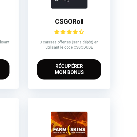
CSGORoll
lisant
3 caisses offertes (sans dépôt) en
utilisant le code CSGODUDE
RÉCUPÉRER
MON BONUS