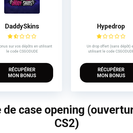
DaddySkins
Hypedrop
onus sur vos dépôts en utilisant
Un drop offert (sans dépôt) 
le code CSGODUDE
utilisant le code CSGODUD
RÉCUPÉRER
RÉCUPÉRER
MON BONUS
MON BONUS
e de case opening (ouvertu
CS2)