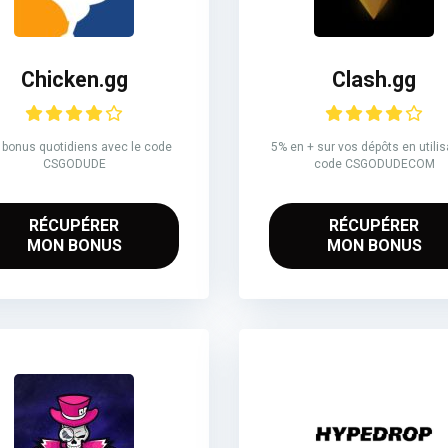
Chicken.gg
Clash.gg
 bonus quotidiens avec le code
5% en + sur vos dépôts en utilis
CSGODUDE
code CSGODUDECOM
RÉCUPÉRER
RÉCUPÉRER
MON BONUS
MON BONUS