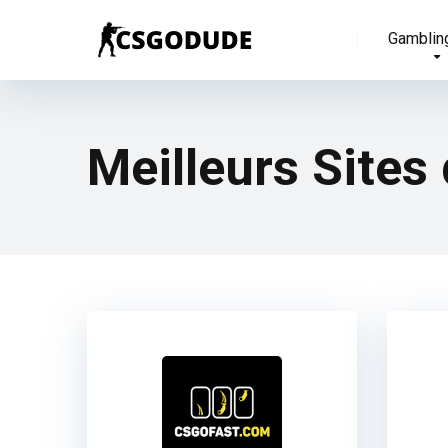
Gamblin
Meilleurs Sites