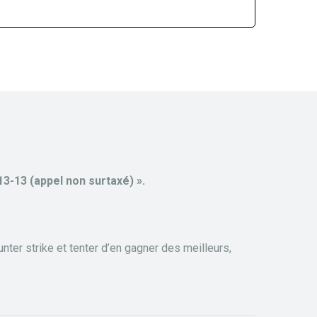
3-13 (appel non surtaxé) ».
er strike et tenter d’en gagner des meilleurs,