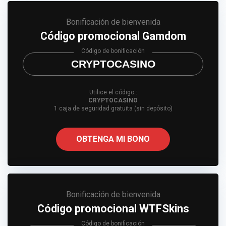
Bonificación de bienvenida
Código promocional Gamdom
Código de bonificación
CRYPTOCASINO
Utilice el código :
CRYPTOCASINO
1 caja de seguridad gratuita (sin depósito)
OBTENGA MI BONO
Bonificación de bienvenida
Código promocional WTFSkins
Código de bonificación