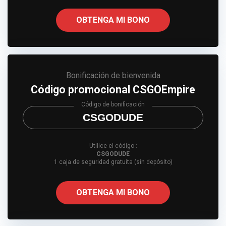
OBTENGA MI BONO
Bonificación de bienvenida
Código promocional CSGOEmpire
Código de bonificación
CSGODUDE
Utilice el código :
CSGODUDE
1 caja de seguridad gratuita (sin depósito)
OBTENGA MI BONO