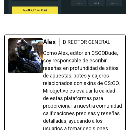
Alex
DIRECTOR GENERAL
Como Alex, editor en CSGODude,
soy responsable de escribir
reseñas en profundidad de sitios
de apuestas, botes y cajeros
relacionados con skins de CS:GO.
Mi objetivo es evaluar la calidad
de estas plataformas para
proporcionar a nuestra comunidad
calificaciones precisas y reseñas
detalladas, ayudando a los
usuarios a tomar decisiones