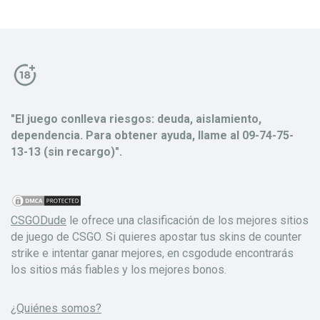
"El juego conlleva riesgos: deuda, aislamiento,
dependencia. Para obtener ayuda, llame al 09-74-75-
13-13 (sin recargo)".
CSGODude
le ofrece una clasificación de los mejores sitios
de juego de CSGO. Si quieres apostar tus skins de counter
strike e intentar ganar mejores, en csgodude encontrarás
los sitios más fiables y los mejores bonos.
¿Quiénes somos?