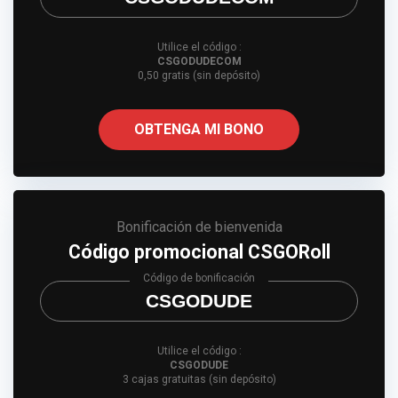
Utilice el código :
CSGODUDECOM
0,50 gratis (sin depósito)
OBTENGA MI BONO
Bonificación de bienvenida
Código promocional CSGORoll
Código de bonificación
CSGODUDE
Utilice el código :
CSGODUDE
3 cajas gratuitas (sin depósito)