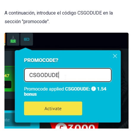
A continuación, introduce el código CSGODUDE en la
sección "promocode".