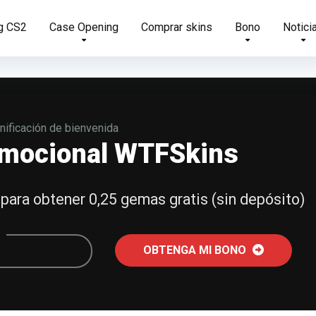
g CS2
Case Opening
Comprar skins
Bono
Notici
nificación de bienvenida
omocional WTFSkins
para obtener 0,25 gemas gratis (sin depósito)
OBTENGA MI BONO