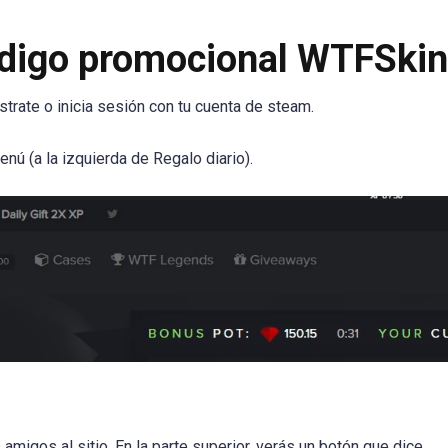
ódigo promocional WTFSki
strate o inicia sesión con tu cuenta de steam.
enú (a la izquierda de Regalo diario).
 amigos al sitio. En la parte superior, verás un botón que dice