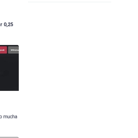
r 0,25
seo mucha