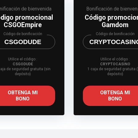
nificación de bienvenida
Bonificación de bienven
digo promocional
Código promocio
CSGOEmpire
Gamdom
Código de bonificación
Código de bonificación
CSGODUDE
CRYPTOCASIN
Utilice el código :
Utilice el código :
CSGODUDE
CRYPTOCASINO
caja de seguridad gratuita (sin
1 caja de seguridad gratuita (
depósito)
depósito)
OBTENGA MI
OBTENGA MI
BONO
BONO