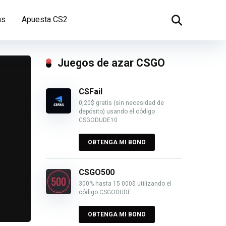
as
Apuesta CS2
Juegos de azar CSGO
CSFail
0,20$ gratis (sin necesidad de
depósito) usando el código
CSGODUDE10
OBTENGA MI BONO
CSGO500
300% hasta 15 000$ utilizando el
código CSGODUDE
OBTENGA MI BONO