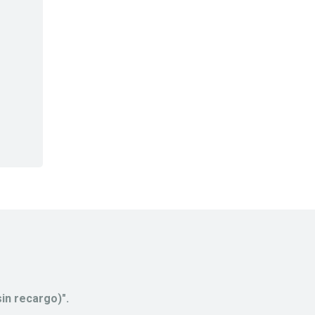
in recargo)".