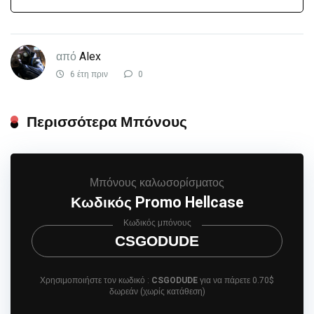
από
Alex
6 έτη πριν
0
Περισσότερα Μπόνους
Μπόνους καλωσορίσματος
Κωδικός Promo Hellcase
Κωδικός μπόνους
CSGODUDE
Χρησιμοποιήστε τον κωδικό :
CSGODUDE
για να πάρετε 0.70$
δωρεάν (χωρίς κατάθεση)