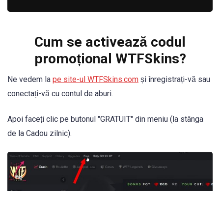
Cum se activează codul
promoțional WTFSkins?
Ne vedem la
pe site-ul WTFSkins.com
și înregistrați-vă sau
conectați-vă cu contul de aburi.
Apoi faceți clic pe butonul "GRATUIT" din meniu (la stânga
de la Cadou zilnic).