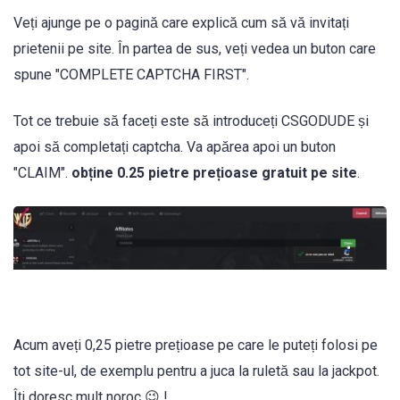
Veți ajunge pe o pagină care explică cum să vă invitați
prietenii pe site. În partea de sus, veți vedea un buton care
spune "COMPLETE CAPTCHA FIRST".
Tot ce trebuie să faceți este să introduceți CSGODUDE și
apoi să completați captcha. Va apărea apoi un buton
"CLAIM".
obține 0.25 pietre prețioase gratuit pe site
.
Acum aveți 0,25 pietre prețioase pe care le puteți folosi pe
tot site-ul, de exemplu pentru a juca la ruletă sau la jackpot.
Îți doresc mult noroc 😉 !