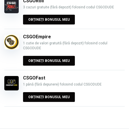
CSGORoll
3 cazuri gratuite (fără depozit) folosind codul CSGODUDE
OBȚINEȚI BONUSUL MEU
CSGOEmpire
1 cutie de valori gratuită (fără depozit) folosind codul
CSGODUDE
OBȚINEȚI BONUSUL MEU
CSGOFast
1 până (fără depunere) folosind codul CSGODUDE
OBȚINEȚI BONUSUL MEU