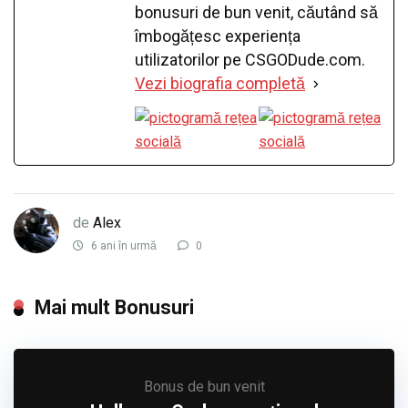
bonusuri de bun venit, căutând să
îmbogățesc experiența
utilizatorilor pe CSGODude.com.
Vezi biografia completă
de
Alex
6 ani în urmă
0
Mai mult Bonusuri
Bonus de bun venit