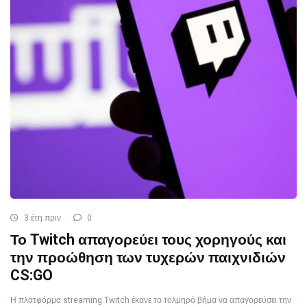
3 έτη πριν
0
Το Twitch απαγορεύει τους χορηγούς και
την προώθηση των τυχερών παιχνιδιών
CS:GO
Η πλατφόρμα streaming Twitch έκανε το τολμηρό βήμα να απαγορεύσει την