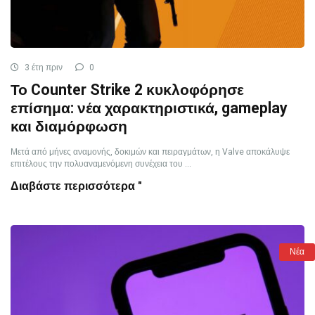
3 έτη πριν
0
Το Counter Strike 2 κυκλοφόρησε
επίσημα: νέα χαρακτηριστικά, gameplay
και διαμόρφωση
Μετά από μήνες αναμονής, δοκιμών και πειραγμάτων, η Valve αποκάλυψε
επιτέλους την πολυαναμενόμενη συνέχεια του ...
Διαβάστε περισσότερα "
Νέα