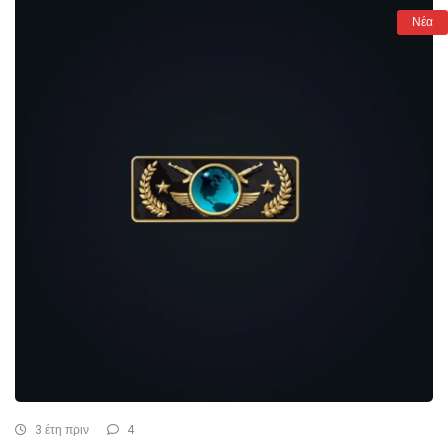
Νέα
3 έτη πριν
4