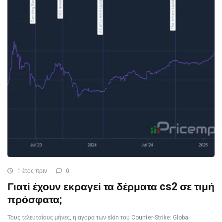
1 έτος πριν
0
Γιατί έχουν εκραγεί τα δέρματα cs2 σε τιμή
πρόσφατα;
Τους τελευταίους μήνες, η αγορά των skin του Counter-Strike: Global