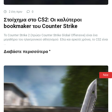
2 έτη πριν
0
Στοίχημα στο CS2: Οι καλύτεροι
bookmaker του Counter Strike
Το Counter Strike 2 (πρώην Counter Strike Global Offensive) είναι ένα
μεγαθήριο του ηλεκτρονικού αθλητισμού. Εδώ και αρκετά χρόνια, το CS2 είναι
...
Διαβάστε περισσότερα "
Νέα