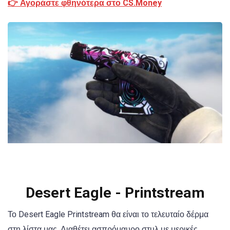
👉 Αγοράστε φθηνότερα στο CS.Money
Desert Eagle - Printstream
Το Desert Eagle Printstream θα είναι το τελευταίο δέρμα
στη λίστα μας. Διαθέτει ασπρόμαυρο στυλ με μερικές