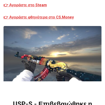
👉 Αγοράστε στο Steam
👉 Αγοράστε φθηνότερα στο CS.Money
USP-S - Επιβεβαιώθηκε η