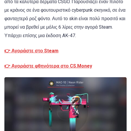
από τα καλύτερα δέρματα CSGO. Παρουσιάζει έναν πιλότο
με κράνος σε ένα φουτουριστικό cyberpunk σκηνικό, σε ένα
φανταχτερό ροζ φόντο. Αυτό το skin είναι πολύ προσιτό και
μπορεί να βρεθεί με μόλις 6 λίρες στην αγορά Steam.
Υπάρχει επίσης μια έκδοση AK-47.
👉 Αγοράστε στο Steam
👉 Αγοράστε φθηνότερα στο CS.Money