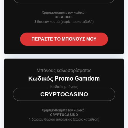
Χρησιμοποιήστε τον κωδικό :
CSGODUDE
3 δωρεάν κουτιά (χωρίς προκαταβολή)
ΠΕΡΑΣΤΕ ΤΟ ΜΠΟΝΟΥΣ ΜΟΥ
Μπόνους καλωσορίσματος
Κωδικός Promo Gamdom
Κωδικός μπόνους
CRYPTOCASINO
Χρησιμοποιήστε τον κωδικό :
CRYPTOCASINO
1 δωρεάν θυρίδα ασφαλείας (χωρίς κατάθεση)