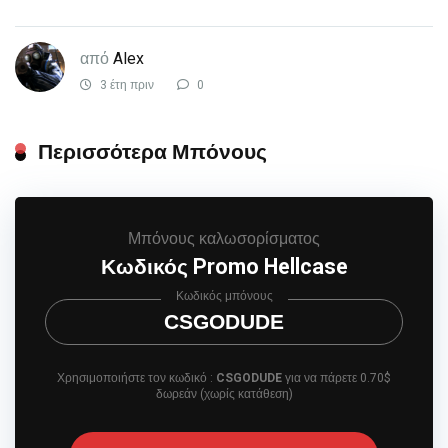
από
Alex
3 έτη πριν
0
Περισσότερα Μπόνους
Μπόνους καλωσορίσματος
Κωδικός Promo Hellcase
Κωδικός μπόνους
CSGODUDE
Χρησιμοποιήστε τον κωδικό :
CSGODUDE
για να πάρετε 0.70$
δωρεάν (χωρίς κατάθεση)