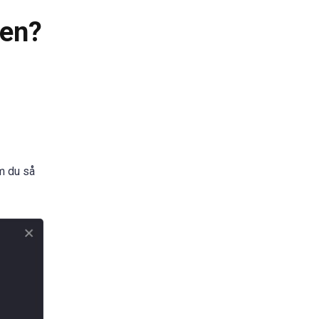
ken?
om du så