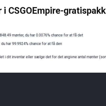
er i CSGOEmpire-gratispak
48.49 mønter, du har 0.0076% chance for at få det
 du har 99.9924% chance for at få den
et i dit inventar eller sælge det for det angivne antal mønter (s