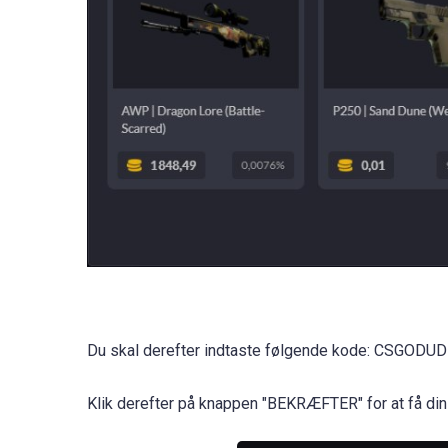
Du skal derefter indtaste følgende kode: CSGODU
Klik derefter på knappen "BEKRÆFTER" for at få din 