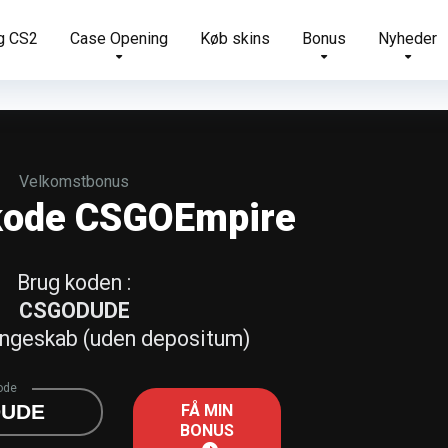
g CS2
Case Opening
Køb skins
Bonus
Nyheder
Velkomstbonus
ode CSGOEmpire
Brug koden :
CSGODUDE
engeskab (uden depositum)
ode
DUDE
FÅ MIN
BONUS