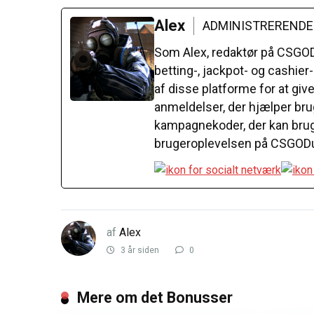
Alex
ADMINISTRERENDE
Som Alex, redaktør på CSGODu
betting-, jackpot- og cashier-
af disse platforme for at gi
anmeldelser, der hjælper bru
kampagnekoder, der kan bruge
brugeroplevelsen på CSGO
af
Alex
3 år siden
0
Mere om det Bonusser