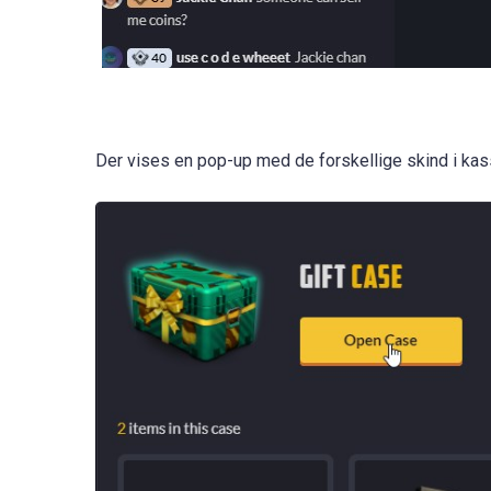
Der vises en pop-up med de forskellige skind i ka