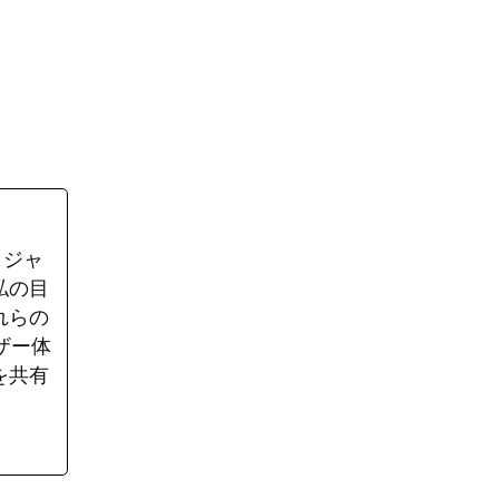
、ジャ
私の目
れらの
ザー体
を共有