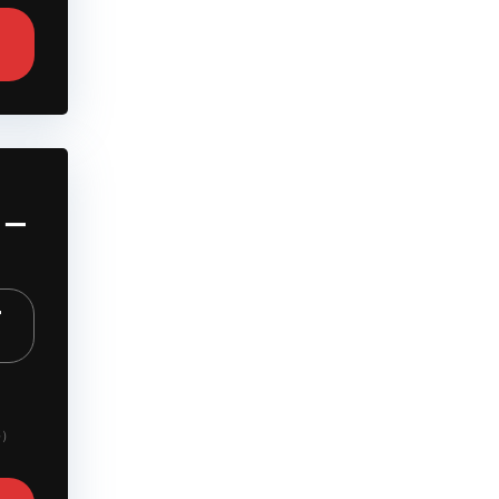
コー
ー
：
要）