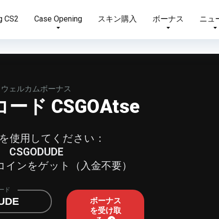
g CS2
Case Opening
スキン購入
ボーナス
ニュ
ウェルカムボーナス
ード CSGOAtse
を使用してください：
CSGODUDE
0コインをゲット（入金不要）
ード
UDE
ボーナス
を受け取