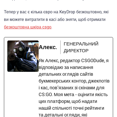
Тепер у вас є кілька євро на KeyDrop безкоштовно, які
ви можете витратити в касі або зняти, щоб отримати
безкоштовна шкіра csgo
.
ГЕНЕРАЛЬНИЙ
Алекс.
ДИРЕКТОР
Як Алекс, редактор CSGODude, я
відповідаю за написання
детальних оглядів сайтів
букмекерських контор, джекпотів
і кас, пов'язаних зі скінами для
CS:GO. Моя мета - оцінити якість
цих платформ, щоб надати
нашій спільноті точні рейтинги
та детальні огляди, які