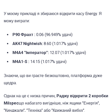
У моєму прикладі я збираюся відкрити касу Energy. Я
можу виграти:
P90 Фрахт :
0.06 (96.949% удачі)
AK47 Nightwish:
8.60 (1.017% удачі)
M4A4 "Імператор":
12.07 (1.017% удачі)
M4A1-S :
14.15 (1.017% удачі)
Знаючи, що ви граєте безкоштовно, платформа дуже
щедра.
Однак на це є низка причин,
Раджу відкрити 2 коробки
Milspec
що набагато вигідніше, ніж ящики "Енергія",
"Кинджали", "Техніка" або "Крижаний вибух".