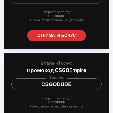
Використовуйте код :
CSGODUDE
3 безкоштовні коробки (без депозиту)
ОТРИМАТИ БОНУС
Вітальний бонус
Промокод CSGOEmpire
Бонус код
CSGODUDE
Використовуйте код :
CSGODUDE
1 безкоштовний сейф (без депозиту)