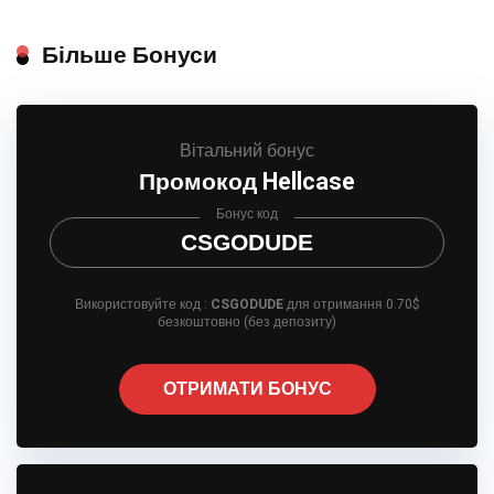
Більше Бонуси
Вітальний бонус
Промокод Hellcase
Бонус код
CSGODUDE
Використовуйте код :
CSGODUDE
для отримання 0.70$
безкоштовно (без депозиту)
ОТРИМАТИ БОНУС