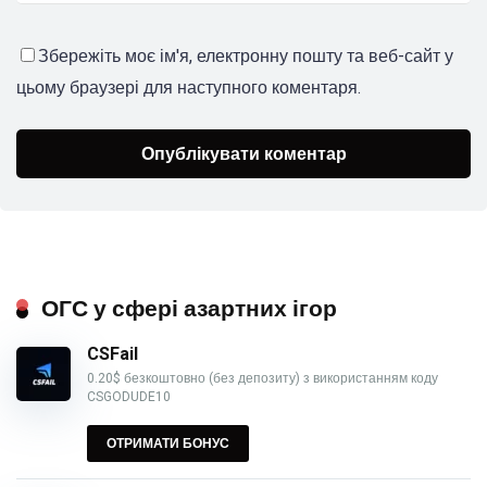
Збережіть моє ім'я, електронну пошту та веб-сайт у
цьому браузері для наступного коментаря.
ОГС у сфері азартних ігор
CSFail
0.20$ безкоштовно (без депозиту) з використанням коду
CSGODUDE10
ОТРИМАТИ БОНУС