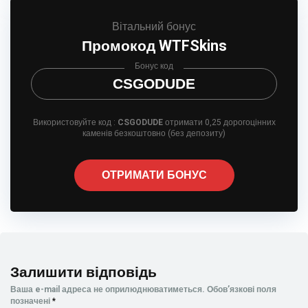
Вітальний бонус
Промокод WTFSkins
Бонус код
CSGODUDE
Використовуйте код :
CSGODUDE
отримати 0,25 дорогоцінних
каменів безкоштовно (без депозиту)
ОТРИМАТИ БОНУС
Залишити відповідь
Ваша e-mail адреса не оприлюднюватиметься.
Обов’язкові поля
позначені
*