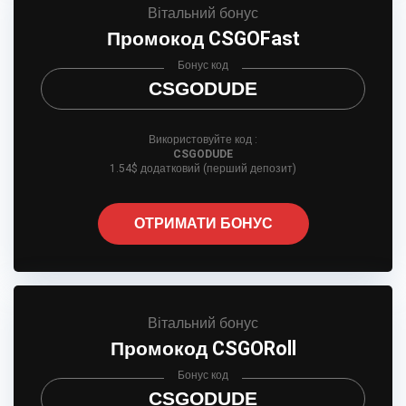
Вітальний бонус
Промокод CSGOFast
Бонус код
CSGODUDE
Використовуйте код :
CSGODUDE
1.54$ додатковий (перший депозит)
ОТРИМАТИ БОНУС
Вітальний бонус
Промокод CSGORoll
Бонус код
CSGODUDE