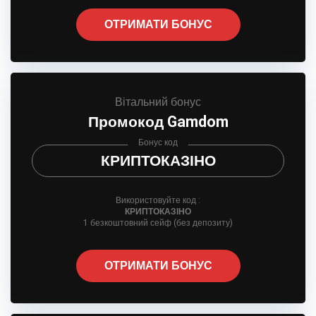
ОТРИМАТИ БОНУС
Вітальний бонус
Промокод Gamdom
Бонус код
КРИПТОКАЗІНО
Використовуйте код :
КРИПТОКАЗІНО
1 безкоштовний сейф (без депозиту)
ОТРИМАТИ БОНУС