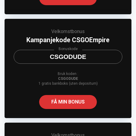
Velkomstbonus
Kampanjekode CSGOEmpire
Bonuskode
CSGODUDE
Bruk koden :
CSGODUDE
1 gratis bankboks (uten depositum)
FÅ MIN BONUS
Velkomstbonus