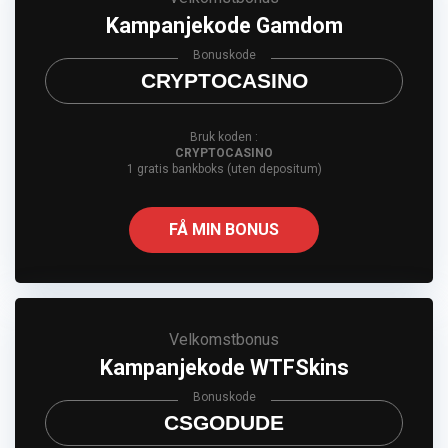
Kampanjekode Gamdom
Bonuskode
CRYPTOCASINO
Bruk koden :
CRYPTOCASINO
1 gratis bankboks (uten depositum)
FÅ MIN BONUS
Velkomstbonus
Kampanjekode WTFSkins
Bonuskode
CSGODUDE