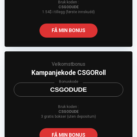
Bruk koden :
CSGODUDE
1.54$ i tillegg (første innskudd)
FÅ MIN BONUS
Velkomstbonus
Kampanjekode CSGORoll
Bonuskode
CSGODUDE
Bruk koden :
CSGODUDE
3 gratis bokser (uten depositum)
FÅ MIN BONUS