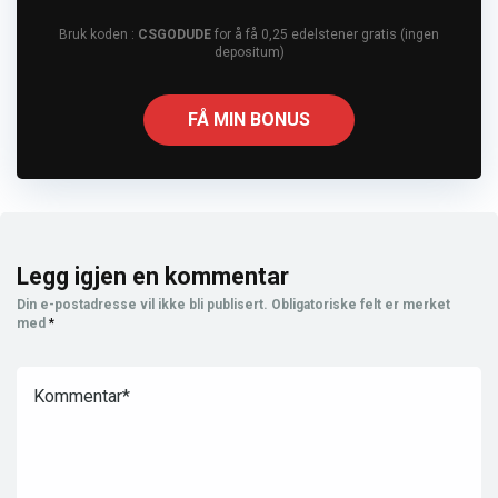
Bruk koden :
CSGODUDE
for å få 0,25 edelstener gratis (ingen
depositum)
FÅ MIN BONUS
Legg igjen en kommentar
Din e-postadresse vil ikke bli publisert.
Obligatoriske felt er merket
med
*