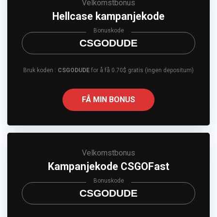
Velkomstbonus
Hellcase kampanjekode
Bonuskode
CSGODUDE
Bruk koden :
CSGODUDE
for å få 0.70$ gratis (ingen depositum)
FÅ MIN BONUS
Velkomstbonus
Kampanjekode CSGOFast
Bonuskode
CSGODUDE