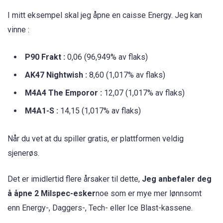
I mitt eksempel skal jeg åpne en caisse Energy. Jeg kan
vinne :
P90 Frakt :
0,06 (96,949% av flaks)
AK47 Nightwish :
8,60 (1,017% av flaks)
M4A4 The Emporor :
12,07 (1,017% av flaks)
M4A1-S :
14,15 (1,017% av flaks)
Når du vet at du spiller gratis, er plattformen veldig
sjenerøs.
Det er imidlertid flere årsaker til dette,
Jeg anbefaler deg
å åpne 2 Milspec-esker
noe som er mye mer lønnsomt
enn Energy-, Daggers-, Tech- eller Ice Blast-kassene.