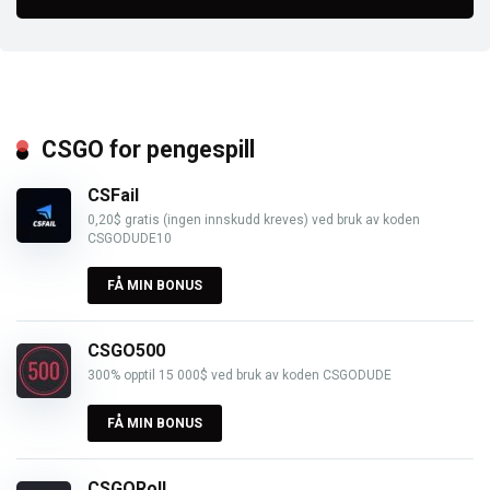
CSGO for pengespill
CSFail
0,20$ gratis (ingen innskudd kreves) ved bruk av koden
CSGODUDE10
FÅ MIN BONUS
CSGO500
300% opptil 15 000$ ved bruk av koden CSGODUDE
FÅ MIN BONUS
CSGORoll