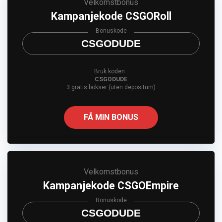
Velkomstbonus
Kampanjekode CSGORoll
Bonuskode
CSGODUDE
Bruk koden :
CSGODUDE
3 gratis bokser (uten depositum)
FÅ MIN BONUS
Velkomstbonus
Kampanjekode CSGOEmpire
Bonuskode
CSGODUDE