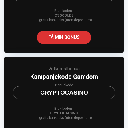
Bruk koden :
CSGODUDE
1 gratis bankboks (uten depositum)
FÅ MIN BONUS
Velkomstbonus
Kampanjekode Gamdom
Bonuskode
CRYPTOCASINO
Bruk koden :
CRYPTOCASINO
1 gratis bankboks (uten depositum)