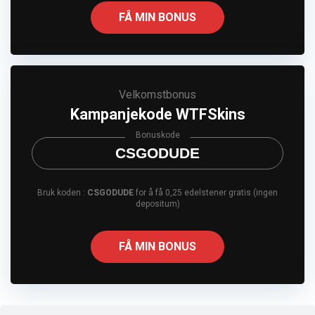
FÅ MIN BONUS
Velkomstbonus
Kampanjekode WTFSkins
Bonuskode
CSGODUDE
Bruk koden :
CSGODUDE
for å få 0,25 edelstener gratis (ingen
depositum)
FÅ MIN BONUS