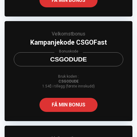
FÅ MIN BONUS
Velkomstbonus
Kampanjekode CSGOFast
Bonuskode
CSGODUDE
Bruk koden :
CSGODUDE
1.54$ i tillegg (første innskudd)
FÅ MIN BONUS