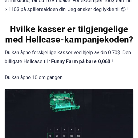
et innskudd, får du 10% tilbake. For eksempel 100$ satt inn
> 110$ på spillersaldoen din. Jeg ønsker deg lykke til 😉 !
Hvilke kasser er tilgjengelige
med Hellcase-kampanjekoden?
Du kan åpne forskjellige kasser ved hjelp av din 0.70$. Den
billigste Hellcase til :
Funny Farm på bare 0,06$
!
Du kan åpne 10 om gangen.