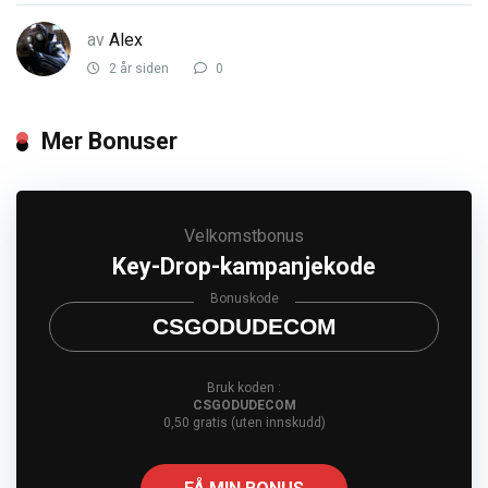
av
Alex
2 år siden
0
Mer Bonuser
Velkomstbonus
Key-Drop-kampanjekode
Bonuskode
CSGODUDECOM
Bruk koden :
CSGODUDECOM
0,50 gratis (uten innskudd)