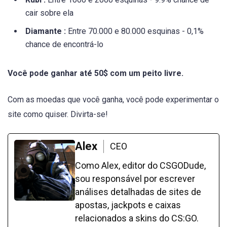
cair sobre ela
Diamante :
Entre 70.000 e 80.000 esquinas - 0,1%
chance de encontrá-lo
Você pode ganhar até 50$ com um peito livre.
Com as moedas que você ganha, você pode experimentar o
site como quiser. Divirta-se!
Alex
CEO
Como Alex, editor do CSGODude,
sou responsável por escrever
análises detalhadas de sites de
apostas, jackpots e caixas
relacionados a skins do CS:GO.