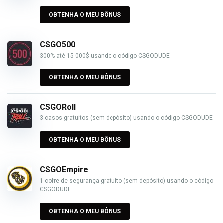
OBTENHA O MEU BÔNUS
CSGO500
300% até 15 000$ usando o código CSGODUDE
OBTENHA O MEU BÔNUS
CSGORoll
3 casos gratuitos (sem depósito) usando o código CSGODUDE
OBTENHA O MEU BÔNUS
CSGOEmpire
1 cofre de segurança gratuito (sem depósito) usando o código
CSGODUDE
OBTENHA O MEU BÔNUS