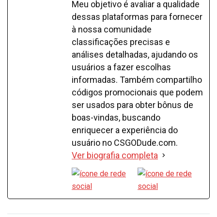
Meu objetivo é avaliar a qualidade
dessas plataformas para fornecer
à nossa comunidade
classificações precisas e
análises detalhadas, ajudando os
usuários a fazer escolhas
informadas. Também compartilho
códigos promocionais que podem
ser usados para obter bônus de
boas-vindas, buscando
enriquecer a experiência do
usuário no CSGODude.com.
Ver biografia completa