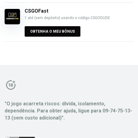
CSGOFast
1 até (sem depósito) usando o código CSGODUDE
OBTENHA O MEU BÔNUS
"O jogo acarreta riscos: dívida, isolamento,
dependência. Para obter ajuda, ligue para 09-74-75-13-
13 (sem custo adicional)".