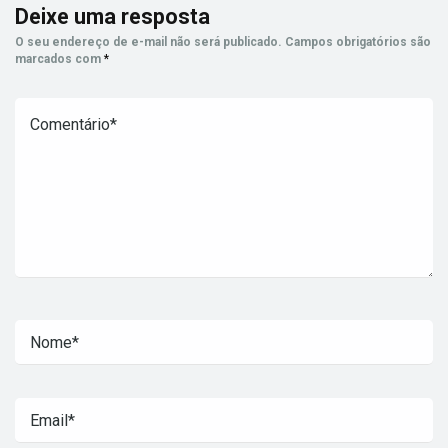
Deixe uma resposta
O seu endereço de e-mail não será publicado.
Campos obrigatórios são
marcados com
*