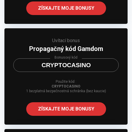
ZÍSKAJTE MOJE BONUSY
Uvítací bonus
Propagačný kód Gamdom
Bonusový kód
CRYPTOCASINO
Použite kód :
CRYPTOCASINO
1 bezplatná bezpečnostná schránka (bez kaucie)
ZÍSKAJTE MOJE BONUSY