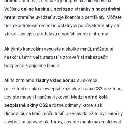
bonus
Uistite sa, že stránka je legitímna a licencovaná.
Väčšina
online kasína
a
seriózne stránky s hazardnými
hrami
zreteľne uvádzať svoje licencie a certifikáty. Môžete
tiež skontrolovať recenzie ostatných používateľov, aby ste
získali jasnejšiu predstavu o spoľahlivosti platformy.
Ak týmto kontrolám venujete niekoľko minút, môžete si
neskôr ušetriť veľa starostí a zároveň si zabezpečiť
bezpečné a príjemné hranie.
Ak to zhrnieme
žiadny vklad bonus
sú skvelou
príležitosťou, ako si vylepšiť zážitok z hrania CS2 bez toho,
aby ste museli finančne riskovať. Medzi
voľné kolá
.
bezplatné skiny CS2
a rôzne odmeny, ktoré sú k
dispozícii, sa hráči môžu tešiť. Je však dôležité byť náročný
a vybrať si správne platformy, aby ste mohli maximalizovať