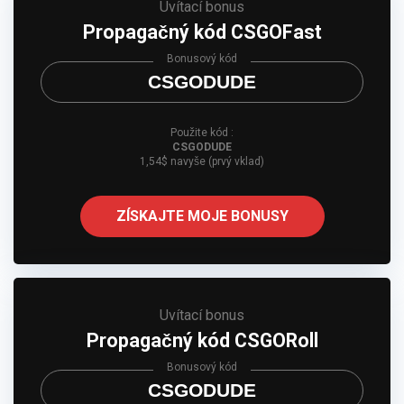
Uvítací bonus
Propagačný kód CSGOFast
Bonusový kód
CSGODUDE
Použite kód :
CSGODUDE
1,54$ navyše (prvý vklad)
ZÍSKAJTE MOJE BONUSY
Uvítací bonus
Propagačný kód CSGORoll
Bonusový kód
CSGODUDE