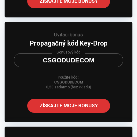
ZÍSKAJTE MOJE BONUSY
Uvítací bonus
Propagačný kód Key-Drop
Bonusový kód
CSGODUDECOM
Použite kód :
CSGODUDECOM
0,50 zadarmo (bez vkladu)
ZÍSKAJTE MOJE BONUSY