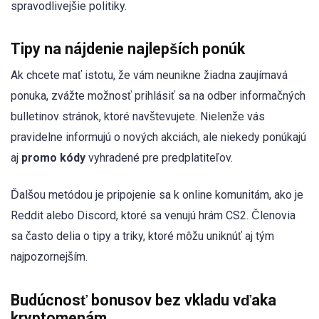
spravodlivejšie politiky.
Tipy na nájdenie najlepších ponúk
Ak chcete mať istotu, že vám neunikne žiadna zaujímavá
ponuka, zvážte možnosť prihlásiť sa na odber informačných
bulletinov stránok, ktoré navštevujete. Nielenže vás
pravidelne informujú o nových akciách, ale niekedy ponúkajú
aj
promo kódy
vyhradené pre predplatiteľov.
Ďalšou metódou je pripojenie sa k online komunitám, ako je
Reddit alebo Discord, ktoré sa venujú hrám CS2. Členovia
sa často delia o tipy a triky, ktoré môžu uniknúť aj tým
najpozornejším.
Budúcnosť bonusov bez vkladu vďaka
kryptomenám