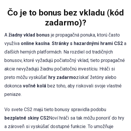
Čo je to bonus bez vkladu (kód
zadarmo)?
A
žiadny vklad bonus
je propagačná ponuka, ktorú často
využíva
online kasína
.
Stránky s hazardnými hrami CS2
a
ďalších herných platformách. Na rozdiel od tradičných
bonusov, ktoré vyžadujú počiatočný vklad, tieto propagačné
akcie nevyžadujú žiadnu počiatočnú investíciu. Hráči si
preto môžu vyskúšať
hry zadarmo
získať žetóny alebo
dokonca
voľné kolá
bez toho, aby riskovali svoje vlastné
peniaze.
Vo svete CS2 majú tieto bonusy spravidla podobu
bezplatné skiny CS2
Noví hráči sa tak môžu ponoriť do hry
a zároveň si vyskúšať dostupné funkcie. To umožňuje