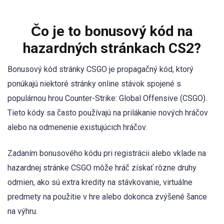
Čo je to bonusový kód na
hazardných stránkach CS2?
Bonusový kód stránky CSGO je propagačný kód, ktorý
ponúkajú niektoré stránky online stávok spojené s
populárnou hrou Counter-Strike: Global Offensive (CSGO).
Tieto kódy sa často používajú na prilákanie nových hráčov
alebo na odmenenie existujúcich hráčov.
Zadaním bonusového kódu pri registrácii alebo vklade na
hazardnej stránke CSGO môže hráč získať rôzne druhy
odmien, ako sú extra kredity na stávkovanie, virtuálne
predmety na použitie v hre alebo dokonca zvýšené šance
na výhru.