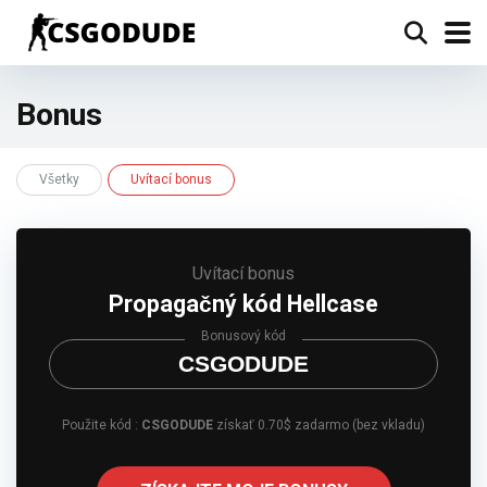
Bonus
Všetky
Uvítací bonus
Uvítací bonus
Propagačný kód Hellcase
Bonusový kód
CSGODUDE
Použite kód :
CSGODUDE
získať 0.70$ zadarmo (bez vkladu)