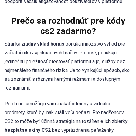
podporiť väčšiu angažovanosť používateľov v platforme.
Prečo sa rozhodnúť pre kódy
cs2 zadarmo?
Stránka
žiadny vklad bonus
ponúka množstvo výhod pre
začiatočníkov aj skúsených hráčov. Po prvé, ponúkajú
jedinečnú príležitosť otestovať platformu a jej služby bez
najmenšieho finančného rizika. Je to vynikajúci spôsob, ako
sa zoznámiť s rôznymi hernými režimami a dostupnými
rozhraniami.
Po druhé, umožňujú vám získať odmeny a virtuálne
predmety, ktoré by inak stáli veľa peňazí. Pre nadšencov
CS2 to môže byť účinná stratégia na rozšírenie ich zbierky
bezplatné skiny CS2
bez vyprázdnenia peňaženky.