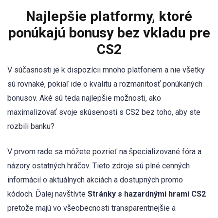
Najlepšie platformy, ktoré
ponúkajú bonusy bez vkladu pre
CS2
V súčasnosti je k dispozícii mnoho platforiem a nie všetky
sú rovnaké, pokiaľ ide o kvalitu a rozmanitosť ponúkaných
bonusov. Aké sú teda najlepšie možnosti, ako
maximalizovať svoje skúsenosti s CS2 bez toho, aby ste
rozbili banku?
V prvom rade sa môžete pozrieť na špecializované fóra a
názory ostatných hráčov. Tieto zdroje sú plné cenných
informácií o aktuálnych akciách a dostupných promo
kódoch. Ďalej navštívte
Stránky s hazardnými hrami CS2
pretože majú vo všeobecnosti transparentnejšie a