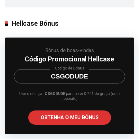
Hellcase Bónus
Bônus de boas-vindas
Código Promocional Hellcase
Código de Bônus
CSGODUDE
Use o código :
CSGODUDE
para obter 0.70$ de graça (sem
depósito)
OBTENHA O MEU BÔNUS