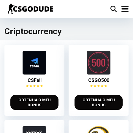
Criptocurrency
CSFail
CSGO500
OBTENHA O MEU
OBTENHA O MEU
BÔNUS
BÔNUS