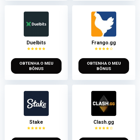
Duelbits
Frango.gg
OBTENHA O MEU
OBTENHA O MEU
BÔNUS
BÔNUS
Stake
Clash.gg