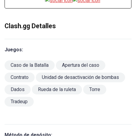
Clash.gg Detalles
Juegos:
Caso de la Batalla
Apertura del caso
Contrato
Unidad de desactivación de bombas
Dados
Rueda de la ruleta
Torre
Tradeup
Método de depósito: