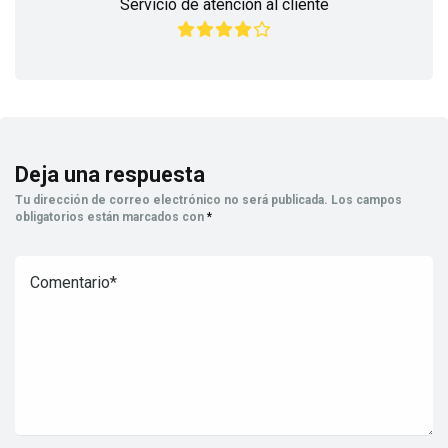
Servicio de atención al cliente
Deja una respuesta
Tu dirección de correo electrónico no será publicada.
Los campos
obligatorios están marcados con
*