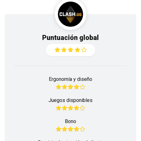
Puntuación global
Ergonomía y diseño
Juegos disponibles
Bono