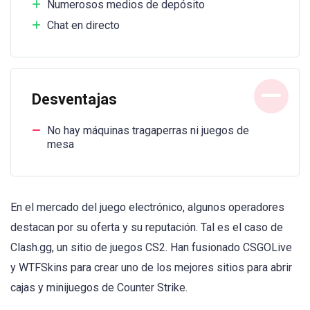
Numerosos medios de depósito
Chat en directo
Desventajas
No hay máquinas tragaperras ni juegos de
mesa
En el mercado del juego electrónico, algunos operadores
destacan por su oferta y su reputación. Tal es el caso de
Clash.gg, un sitio de juegos CS2. Han fusionado CSGOLive
y WTFSkins para crear uno de los mejores sitios para abrir
cajas y minijuegos de Counter Strike.