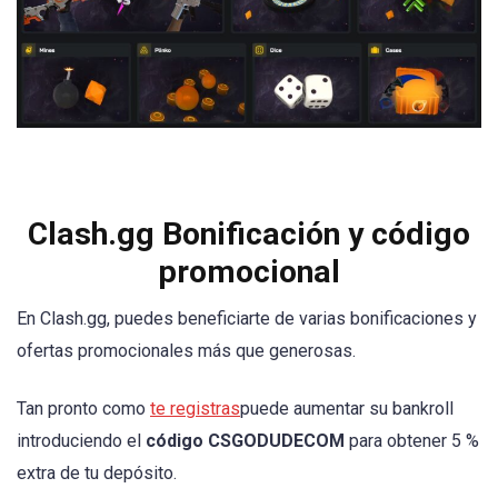
Clash.gg Bonificación y código
promocional
En Clash.gg, puedes beneficiarte de varias bonificaciones y
ofertas promocionales más que generosas.
Tan pronto como
te registras
puede aumentar su bankroll
introduciendo el
código CSGODUDECOM
para obtener 5 %
extra de tu depósito.