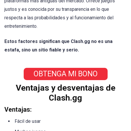
plataformas más antiguas del mercado. Ofrece juegos
justos y es conocida por su transparencia en lo que
respecta a las probabilidades y al funcionamiento del
entretenimiento.
Estos factores significan que Clash.gg no es una
estafa, sino un sitio fiable y serio.
OBTENGA MI BONO
Ventajas y desventajas de
Clash.gg
Ventajas:
Fácil de usar