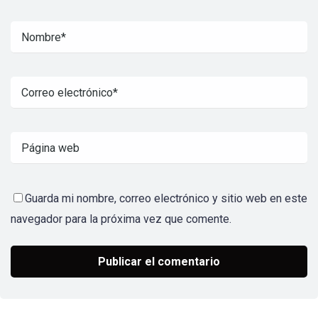
Guarda mi nombre, correo electrónico y sitio web en este
navegador para la próxima vez que comente.