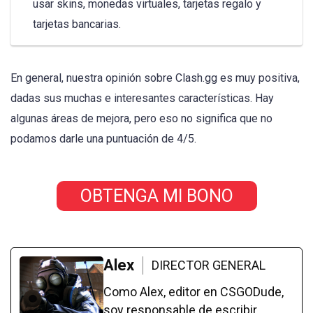
usar skins, monedas virtuales, tarjetas regalo y
tarjetas bancarias.
En general, nuestra opinión sobre Clash.gg es muy positiva,
dadas sus muchas e interesantes características. Hay
algunas áreas de mejora, pero eso no significa que no
podamos darle una puntuación de 4/5.
OBTENGA MI BONO
Alex
DIRECTOR GENERAL
Como Alex, editor en CSGODude,
soy responsable de escribir