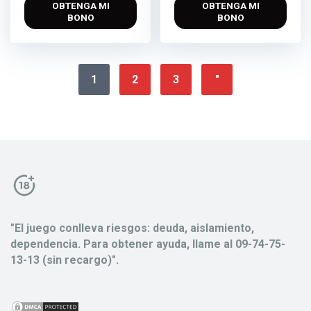
OBTENGA MI
OBTENGA MI
BONO
BONO
1
2
3
"
"El juego conlleva riesgos: deuda, aislamiento,
dependencia. Para obtener ayuda, llame al 09-74-75-
13-13 (sin recargo)".