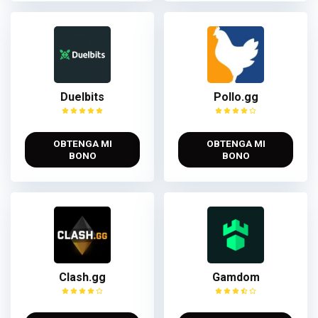
Duelbits
Pollo.gg
OBTENGA MI
OBTENGA MI
BONO
BONO
Clash.gg
Gamdom