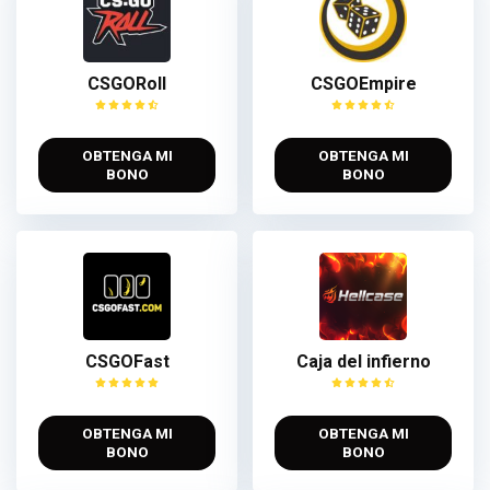
CSGORoll
CSGOEmpire
OBTENGA MI
OBTENGA MI
BONO
BONO
CSGOFast
Caja del infierno
OBTENGA MI
OBTENGA MI
BONO
BONO