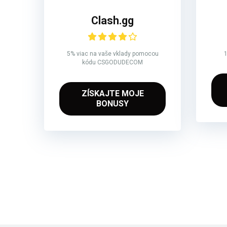
Clash.gg
5% viac na vaše vklady pomocou
kódu CSGODUDECOM
ZÍSKAJTE MOJE
BONUSY