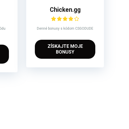
Chicken.gg
ódu
Denné bonusy s kódom CSGODUDE
ZÍSKAJTE MOJE
BONUSY