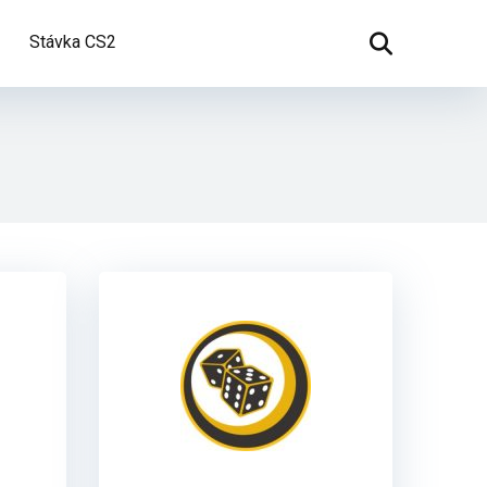
Stávka CS2