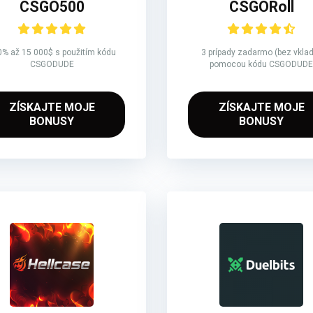
CSGO500
CSGORoll
% až 15 000$ s použitím kódu
3 prípady zadarmo (bez vkla
CSGODUDE
pomocou kódu CSGODUDE
ZÍSKAJTE MOJE
ZÍSKAJTE MOJE
BONUSY
BONUSY