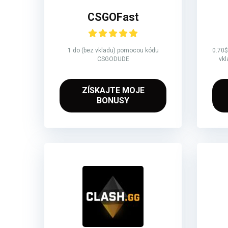
CSGOFast
1 do (bez vkladu) pomocou kódu
0.70$
CSGODUDE
vk
ZÍSKAJTE MOJE
BONUSY